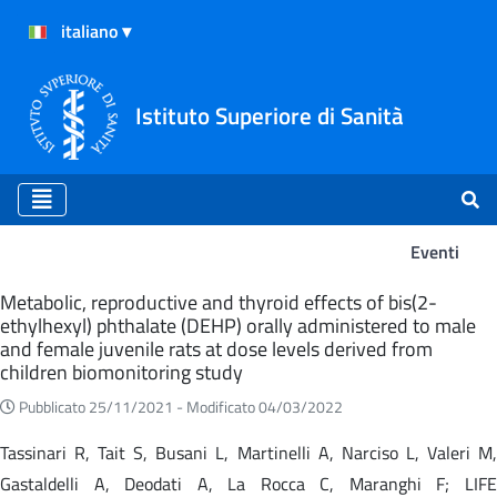
Istituto Superiore di Sanità
Eventi
Eventi
Metabolic, reproductive and thyroid effects of bis(2-
ethylhexyl) phthalate (DEHP) orally administered to male
and female juvenile rats at dose levels derived from
children biomonitoring study
Pubblicato 25/11/2021 -
Modificato 04/03/2022
Tassinari R, Tait S, Busani L, Martinelli A, Narciso L, Valeri M,
Gastaldelli A, Deodati A, La Rocca C, Maranghi F; LIFE