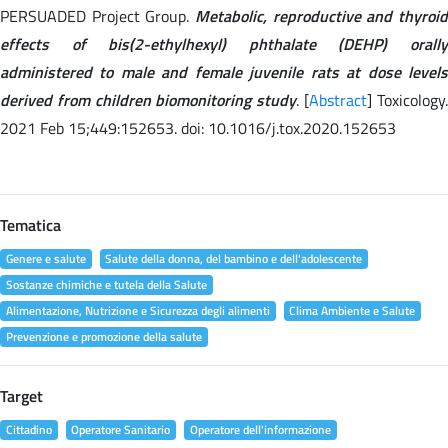
PERSUADED Project Group.
Metabolic, reproductive and thyroid
effects of bis(2-ethylhexyl) phthalate (DEHP) orally
administered to male and female juvenile rats at dose levels
derived from children biomonitoring study
. [
Abstract
] Toxicology
2021 Feb 15;449:152653. doi: 10.1016/j.tox.2020.152653
Tematica
Genere e salute
Salute della donna, del bambino e dell'adolescente
Sostanze chimiche e tutela della Salute
Alimentazione, Nutrizione e Sicurezza degli alimenti
Clima Ambiente e Salute
Prevenzione e promozione della salute
Target
Cittadino
Operatore Sanitario
Operatore dell'informazione