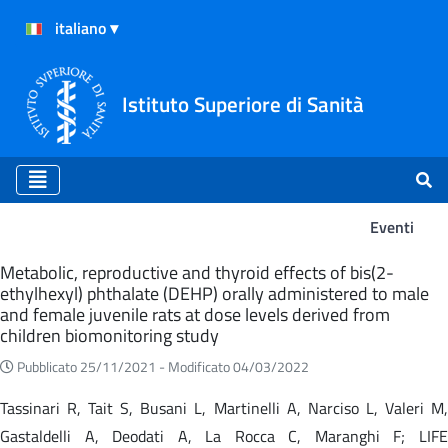
Istituto Superiore di Sanità
Eventi
Eventi
Metabolic, reproductive and thyroid effects of bis(2-
ethylhexyl) phthalate (DEHP) orally administered to male
and female juvenile rats at dose levels derived from
children biomonitoring study
Pubblicato 25/11/2021 -
Modificato 04/03/2022
Tassinari R, Tait S, Busani L, Martinelli A, Narciso L, Valeri M,
Gastaldelli A, Deodati A, La Rocca C, Maranghi F; LIFE