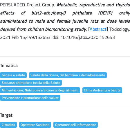
PERSUADED Project Group.
Metabolic, reproductive and thyroid
effects of bis(2-ethylhexyl) phthalate (DEHP) orally
administered to male and female juvenile rats at dose levels
derived from children biomonitoring study
. [
Abstract
] Toxicology
2021 Feb 15;449:152653. doi: 10.1016/j.tox.2020.152653
Tematica
Genere e salute
Salute della donna, del bambino e dell'adolescente
Sostanze chimiche e tutela della Salute
Alimentazione, Nutrizione e Sicurezza degli alimenti
Clima Ambiente e Salute
Prevenzione e promozione della salute
Target
Cittadino
Operatore Sanitario
Operatore dell'informazione