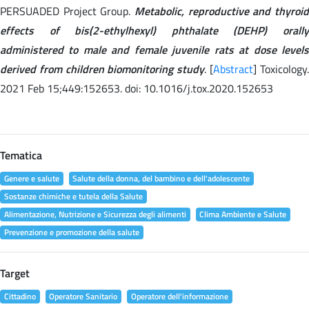
PERSUADED Project Group.
Metabolic, reproductive and thyroid
effects of bis(2-ethylhexyl) phthalate (DEHP) orally
administered to male and female juvenile rats at dose levels
derived from children biomonitoring study
. [
Abstract
] Toxicology
2021 Feb 15;449:152653. doi: 10.1016/j.tox.2020.152653
Tematica
Genere e salute
Salute della donna, del bambino e dell'adolescente
Sostanze chimiche e tutela della Salute
Alimentazione, Nutrizione e Sicurezza degli alimenti
Clima Ambiente e Salute
Prevenzione e promozione della salute
Target
Cittadino
Operatore Sanitario
Operatore dell'informazione