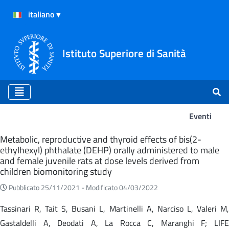
Istituto Superiore di Sanità
Eventi
Eventi
Metabolic, reproductive and thyroid effects of bis(2-
ethylhexyl) phthalate (DEHP) orally administered to male
and female juvenile rats at dose levels derived from
children biomonitoring study
Pubblicato 25/11/2021 -
Modificato 04/03/2022
Tassinari R, Tait S, Busani L, Martinelli A, Narciso L, Valeri M,
Gastaldelli A, Deodati A, La Rocca C, Maranghi F; LIFE