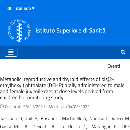
Istituto Superiore di Sanità
Eventi
Eventi
Metabolic, reproductive and thyroid effects of bis(2-
ethylhexyl) phthalate (DEHP) orally administered to male
and female juvenile rats at dose levels derived from
children biomonitoring study
Pubblicato 25/11/2021 -
Modificato 04/03/2022
Tassinari R, Tait S, Busani L, Martinelli A, Narciso L, Valeri M,
Gastaldelli A, Deodati A, La Rocca C, Maranghi F; LIFE