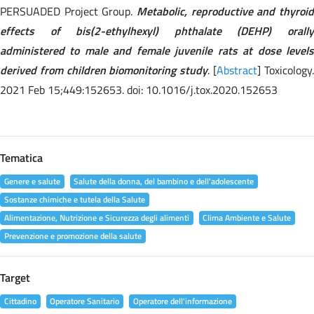
PERSUADED Project Group.
Metabolic, reproductive and thyroid
effects of bis(2-ethylhexyl) phthalate (DEHP) orally
administered to male and female juvenile rats at dose levels
derived from children biomonitoring study
. [
Abstract
] Toxicology
2021 Feb 15;449:152653. doi: 10.1016/j.tox.2020.152653
Tematica
Genere e salute
Salute della donna, del bambino e dell'adolescente
Sostanze chimiche e tutela della Salute
Alimentazione, Nutrizione e Sicurezza degli alimenti
Clima Ambiente e Salute
Prevenzione e promozione della salute
Target
Cittadino
Operatore Sanitario
Operatore dell'informazione