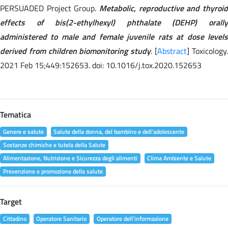
PERSUADED Project Group.
Metabolic, reproductive and thyroid
effects of bis(2-ethylhexyl) phthalate (DEHP) orally
administered to male and female juvenile rats at dose levels
derived from children biomonitoring study
. [
Abstract
] Toxicology
2021 Feb 15;449:152653. doi: 10.1016/j.tox.2020.152653
Tematica
Genere e salute
Salute della donna, del bambino e dell'adolescente
Sostanze chimiche e tutela della Salute
Alimentazione, Nutrizione e Sicurezza degli alimenti
Clima Ambiente e Salute
Prevenzione e promozione della salute
Target
Cittadino
Operatore Sanitario
Operatore dell'informazione