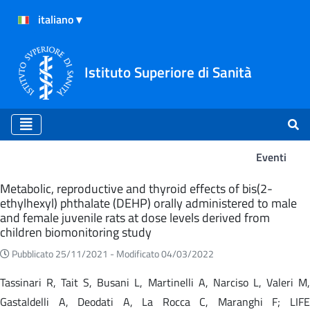
Istituto Superiore di Sanità
Eventi
Eventi
Metabolic, reproductive and thyroid effects of bis(2-
ethylhexyl) phthalate (DEHP) orally administered to male
and female juvenile rats at dose levels derived from
children biomonitoring study
Pubblicato 25/11/2021 -
Modificato 04/03/2022
Tassinari R, Tait S, Busani L, Martinelli A, Narciso L, Valeri M,
Gastaldelli A, Deodati A, La Rocca C, Maranghi F; LIFE