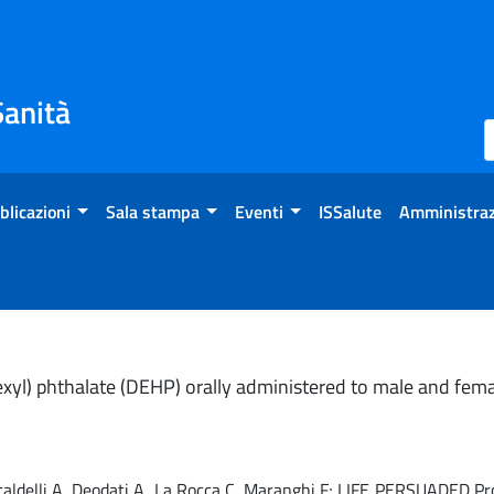
Sanità
blicazioni
Sala stampa
Eventi
ISSalute
Amministraz
exyl) phthalate (DEHP) orally administered to male and femal
Gastaldelli A, Deodati A, La Rocca C, Maranghi F; LIFE PERSUADED P