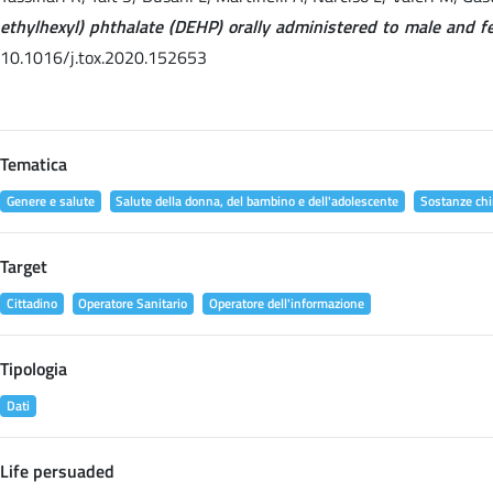
ethylhexyl) phthalate (DEHP) orally administered to male and fe
10.1016/j.tox.2020.152653
Tematica
Genere e salute
Salute della donna, del bambino e dell'adolescente
Sostanze chi
Target
Cittadino
Operatore Sanitario
Operatore dell'informazione
Tipologia
Dati
Life persuaded