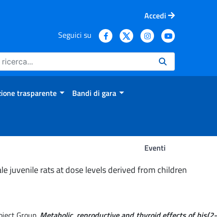
Accedi
Seguici su
ione trasparente
Bandi di gara
Eventi
e juvenile rats at dose levels derived from children
roject Group.
Metabolic, reproductive and thyroid effects of bis(2