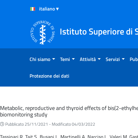
Salta al Contenuto
Salta al Footer
Istituto Superiore di 
Chi siamo
Temi
Attività
Servizi
Pub
Protezione dei dati
Eventi
Metabolic, reproductive and thyroid effects of bis(2-ethylh
biomonitoring study
Pubblicato 25/11/2021 -
Modificato 04/03/2022
Tassinari R, Tait S, Busani L, Martinelli A, Narciso L, Valeri M, 