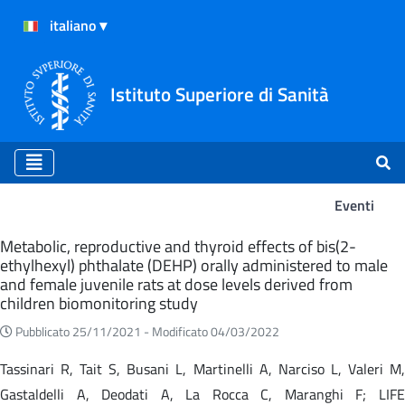
Istituto Superiore di Sanità
Eventi
Eventi
Metabolic, reproductive and thyroid effects of bis(2-
ethylhexyl) phthalate (DEHP) orally administered to male
and female juvenile rats at dose levels derived from
children biomonitoring study
Pubblicato 25/11/2021 -
Modificato 04/03/2022
Tassinari R, Tait S, Busani L, Martinelli A, Narciso L, Valeri M,
Gastaldelli A, Deodati A, La Rocca C, Maranghi F; LIFE