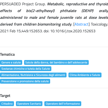
PERSUADED Project Group.
Metabolic, reproductive and thyroid
effects of bis(2-ethylhexyl) phthalate (DEHP) orally
administered to male and female juvenile rats at dose levels
derived from children biomonitoring study
. [
Abstract
] Toxicology
2021 Feb 15;449:152653. doi: 10.1016/j.tox.2020.152653
Tematica
Genere e salute
Salute della donna, del bambino e dell'adolescente
Sostanze chimiche e tutela della Salute
Alimentazione, Nutrizione e Sicurezza degli alimenti
Clima Ambiente e Salute
Prevenzione e promozione della salute
Target
Cittadino
Operatore Sanitario
Operatore dell'informazione