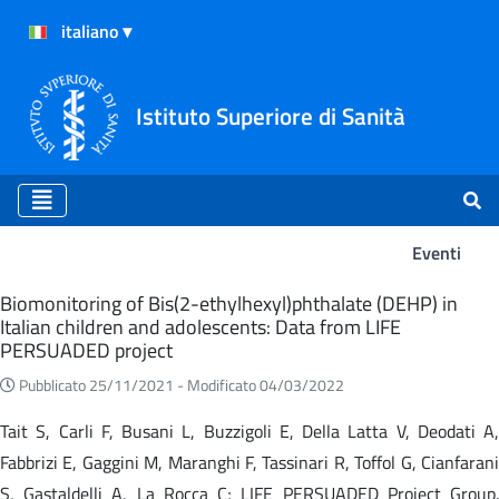
Istituto Superiore di Sanità
Eventi
Eventi
Biomonitoring of Bis(2-ethylhexyl)phthalate (DEHP) in
Italian children and adolescents: Data from LIFE
PERSUADED project
Pubblicato 25/11/2021 -
Modificato 04/03/2022
Tait S, Carli F, Busani L, Buzzigoli E, Della Latta V, Deodati A,
Fabbrizi E, Gaggini M, Maranghi F, Tassinari R, Toffol G, Cianfarani
S, Gastaldelli A, La Rocca C; LIFE PERSUADED Project Group.