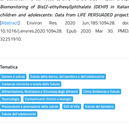
Biomonitoring of Bis(2-ethylhexyl)phthalate (DEHP) in Italian
children and adolescents: Data from LIFE PERSUADED project
.
[
Abstract
] Environ Res. 2020 Jun;185:109428. doi:
10.1016/j.envres.2020.109428. Epub 2020 Mar 30. PMID:
32251910.
Tematica
Genere e salute
Salute della donna, del bambino e dell'adolescente
Sostanze chimiche e tutela della Salute
Alimentazione, Nutrizione e Sicurezza degli alimenti
Clima Ambiente e Salute
Tossicologia
Contaminanti chimici e biologici
Prevenzione e promozione della salute
Stili di Vita
Salute del bambino
Salute dell'adolescente