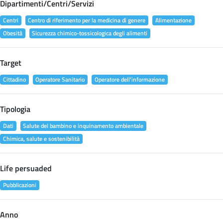
Dipartimenti/Centri/Servizi
Centri
Centro di riferimento per la medicina di genere
Alimentazione
Obesità
Sicurezza chimico-tossicologica degli alimenti
Target
Cittadino
Operatore Sanitario
Operatore dell'informazione
Tipologia
Dati
Salute del bambino e inquinamento ambientale
Chimica, salute e sostenibilità
Life persuaded
Pubblicazioni
Anno