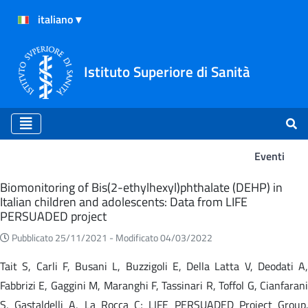
Istituto Superiore di Sanità
Eventi
Eventi
Biomonitoring of Bis(2-ethylhexyl)phthalate (DEHP) in
Italian children and adolescents: Data from LIFE
PERSUADED project
Pubblicato 25/11/2021 -
Modificato 04/03/2022
Tait S, Carli F, Busani L, Buzzigoli E, Della Latta V, Deodati A,
Fabbrizi E, Gaggini M, Maranghi F, Tassinari R, Toffol G, Cianfarani
S, Gastaldelli A, La Rocca C; LIFE PERSUADED Project Group.