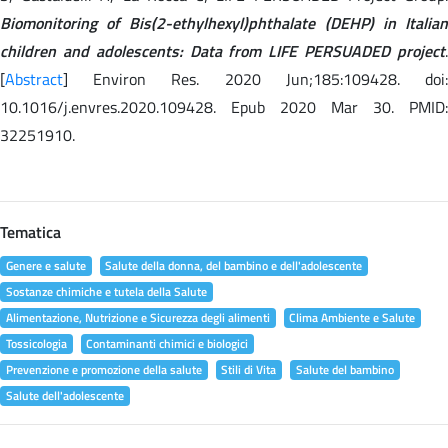
Biomonitoring of Bis(2-ethylhexyl)phthalate (DEHP) in Italian
children and adolescents: Data from LIFE PERSUADED project
.
[
Abstract
] Environ Res. 2020 Jun;185:109428. doi:
10.1016/j.envres.2020.109428. Epub 2020 Mar 30. PMID:
32251910.
Tematica
Genere e salute
Salute della donna, del bambino e dell'adolescente
Sostanze chimiche e tutela della Salute
Alimentazione, Nutrizione e Sicurezza degli alimenti
Clima Ambiente e Salute
Tossicologia
Contaminanti chimici e biologici
Prevenzione e promozione della salute
Stili di Vita
Salute del bambino
Salute dell'adolescente