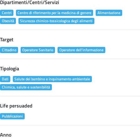
Dipartimenti/Centri/Servizi
Centri
Centro di riferimento per la medicina di genere
Alimentazione
Obesità
Sicurezza chimico-tossicologica degli alimenti
Target
Cittadino
Operatore Sanitario
Operatore dell'informazione
Tipologia
Dati
Salute del bambino e inquinamento ambientale
Chimica, salute e sostenibilità
Life persuaded
Pubblicazioni
Anno