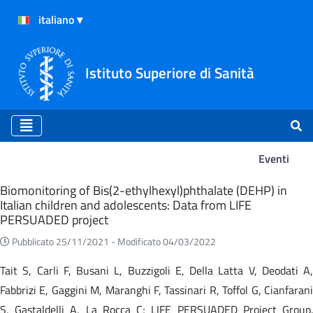
Istituto Superiore di Sanità
Eventi
Eventi
Biomonitoring of Bis(2-ethylhexyl)phthalate (DEHP) in
Italian children and adolescents: Data from LIFE
PERSUADED project
Pubblicato 25/11/2021 -
Modificato 04/03/2022
Tait S, Carli F, Busani L, Buzzigoli E, Della Latta V, Deodati A,
Fabbrizi E, Gaggini M, Maranghi F, Tassinari R, Toffol G, Cianfarani
S, Gastaldelli A, La Rocca C; LIFE PERSUADED Project Group.