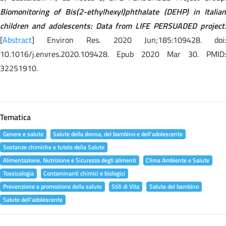
Biomonitoring of Bis(2-ethylhexyl)phthalate (DEHP) in Italian
children and adolescents: Data from LIFE PERSUADED project
.
[
Abstract
] Environ Res. 2020 Jun;185:109428. doi:
10.1016/j.envres.2020.109428. Epub 2020 Mar 30. PMID:
32251910.
Tematica
Genere e salute
Salute della donna, del bambino e dell'adolescente
Sostanze chimiche e tutela della Salute
Alimentazione, Nutrizione e Sicurezza degli alimenti
Clima Ambiente e Salute
Tossicologia
Contaminanti chimici e biologici
Prevenzione e promozione della salute
Stili di Vita
Salute del bambino
Salute dell'adolescente