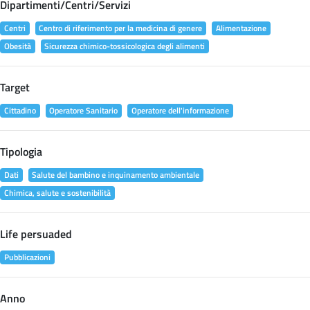
Dipartimenti/Centri/Servizi
Centri
Centro di riferimento per la medicina di genere
Alimentazione
Obesità
Sicurezza chimico-tossicologica degli alimenti
Target
Cittadino
Operatore Sanitario
Operatore dell'informazione
Tipologia
Dati
Salute del bambino e inquinamento ambientale
Chimica, salute e sostenibilità
Life persuaded
Pubblicazioni
Anno