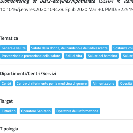
Biomonitoring of Bis(2-ethylhexyl)phthalate (DEHP) in It
10.1016/j.envres.2020.109428. Epub 2020 Mar 30. PMID: 32251
Tematica
Genere e salute
Salute della donna, del bambino e dell'adolescente
Sostanze chi
Prevenzione e promozione della salute
Stili di Vita
Salute del bambino
Salute
Dipartimenti/Centri/Servizi
Centri
Centro di riferimento per la medicina di genere
Alimentazione
Obesità
Target
Cittadino
Operatore Sanitario
Operatore dell'informazione
Tipologia