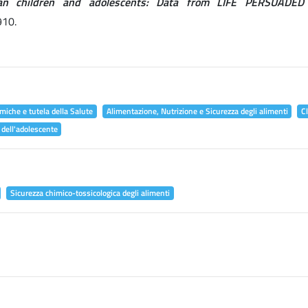
alian children and adolescents: Data from LIFE PERSUADED 
910.
miche e tutela della Salute
Alimentazione, Nutrizione e Sicurezza degli alimenti
C
 dell'adolescente
Sicurezza chimico-tossicologica degli alimenti