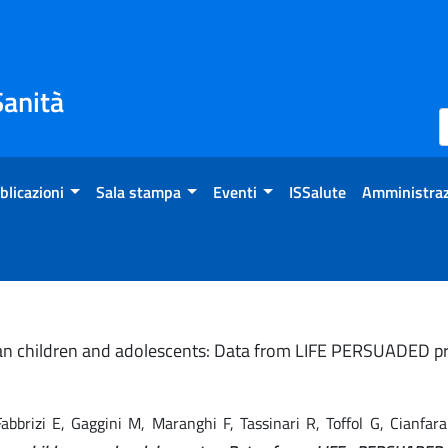
Sanità
blicazioni
Sala stampa
Eventi
ISSalute
Amministraz
lian children and adolescents: Data from LIFE PERSUADED pr
, Fabbrizi E, Gaggini M, Maranghi F, Tassinari R, Toffol G, Cianf