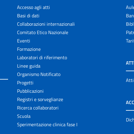
Accesso agli atti
Aul
Basi di dati
Ban
Collaborazioni internazionali
Bibl
Comitato Etico Nazionale
Patr
Eventi
Tari
Formazione
Laboratori di riferimento
ATT
Linee guida
Organismo Notificato
Atti
Progetti
Pubblicazioni
Registri e sorveglianze
ACC
Ricerca collaboratori
Scuola
Dich
Sperimentazione clinica fase I