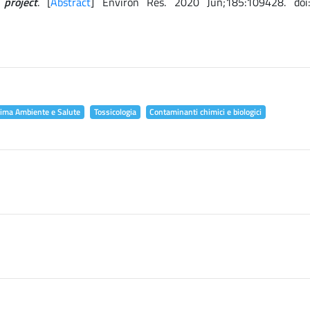
project
. [
Abstract
] Environ Res. 2020 Jun;185:109428. doi
lima Ambiente e Salute
Tossicologia
Contaminanti chimici e biologici