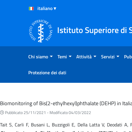
Salta al Contenuto
Salta al Footer
Istituto Superiore di 
Chi siamo
Temi
Attività
Servizi
Pub
Protezione dei dati
Eventi
Biomonitoring of Bis(2-ethylhexyl)phthalate (DEHP) in Ita
Pubblicato 25/11/2021 -
Modificato 04/03/2022
Tait S, Carli F, Busani L, Buzzigoli E, Della Latta V, Deodati A