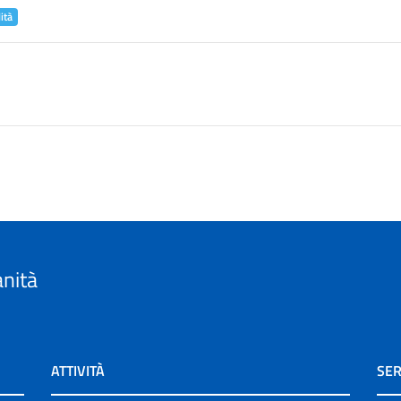
ità
anità
ATTIVITÀ
SER