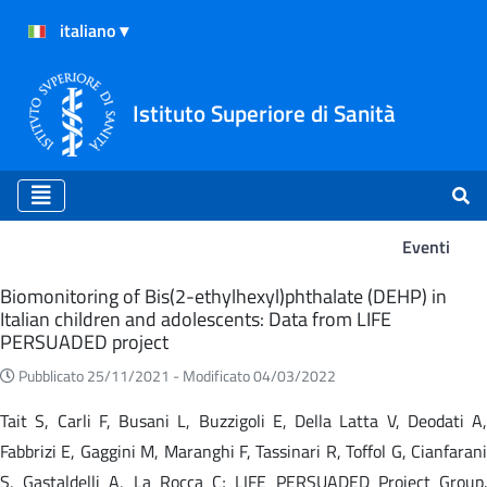
Istituto Superiore di Sanità
Eventi
Eventi
Biomonitoring of Bis(2-ethylhexyl)phthalate (DEHP) in
Italian children and adolescents: Data from LIFE
PERSUADED project
Pubblicato 25/11/2021 -
Modificato 04/03/2022
Tait S, Carli F, Busani L, Buzzigoli E, Della Latta V, Deodati A,
Fabbrizi E, Gaggini M, Maranghi F, Tassinari R, Toffol G, Cianfarani
S, Gastaldelli A, La Rocca C; LIFE PERSUADED Project Group.