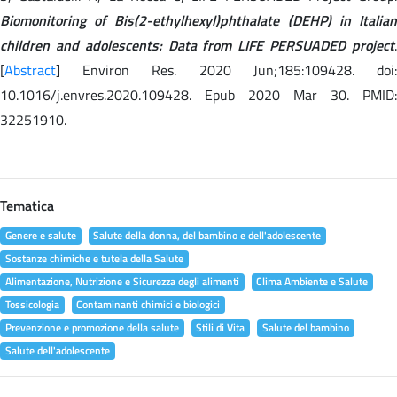
Biomonitoring of Bis(2-ethylhexyl)phthalate (DEHP) in Italian
children and adolescents: Data from LIFE PERSUADED project
.
[
Abstract
] Environ Res. 2020 Jun;185:109428. doi:
10.1016/j.envres.2020.109428. Epub 2020 Mar 30. PMID:
32251910.
Tematica
Genere e salute
Salute della donna, del bambino e dell'adolescente
Sostanze chimiche e tutela della Salute
Alimentazione, Nutrizione e Sicurezza degli alimenti
Clima Ambiente e Salute
Tossicologia
Contaminanti chimici e biologici
Prevenzione e promozione della salute
Stili di Vita
Salute del bambino
Salute dell'adolescente