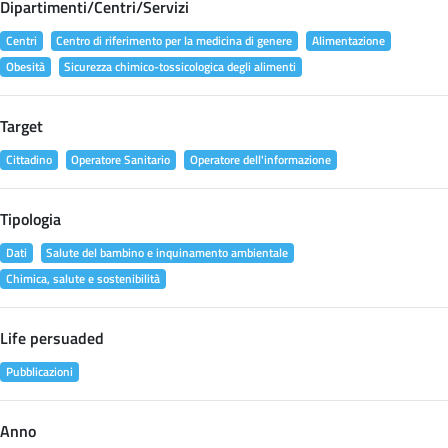
Dipartimenti/Centri/Servizi
Centri
Centro di riferimento per la medicina di genere
Alimentazione
Obesità
Sicurezza chimico-tossicologica degli alimenti
Target
Cittadino
Operatore Sanitario
Operatore dell'informazione
Tipologia
Dati
Salute del bambino e inquinamento ambientale
Chimica, salute e sostenibilità
Life persuaded
Pubblicazioni
Anno