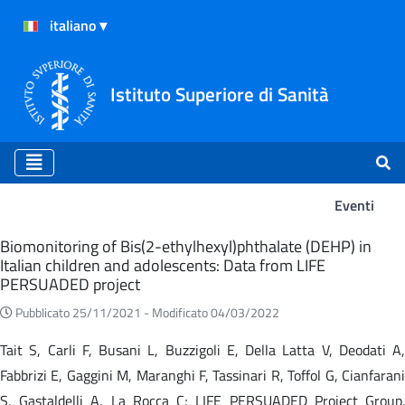
Istituto Superiore di Sanità
Eventi
Eventi
Biomonitoring of Bis(2-ethylhexyl)phthalate (DEHP) in
Italian children and adolescents: Data from LIFE
PERSUADED project
Pubblicato 25/11/2021 -
Modificato 04/03/2022
Tait S, Carli F, Busani L, Buzzigoli E, Della Latta V, Deodati A,
Fabbrizi E, Gaggini M, Maranghi F, Tassinari R, Toffol G, Cianfarani
S, Gastaldelli A, La Rocca C; LIFE PERSUADED Project Group.