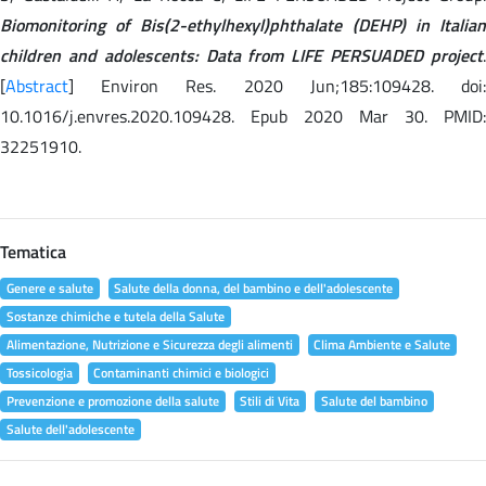
Biomonitoring of Bis(2-ethylhexyl)phthalate (DEHP) in Italian
children and adolescents: Data from LIFE PERSUADED project
.
[
Abstract
] Environ Res. 2020 Jun;185:109428. doi:
10.1016/j.envres.2020.109428. Epub 2020 Mar 30. PMID:
32251910.
Tematica
Genere e salute
Salute della donna, del bambino e dell'adolescente
Sostanze chimiche e tutela della Salute
Alimentazione, Nutrizione e Sicurezza degli alimenti
Clima Ambiente e Salute
Tossicologia
Contaminanti chimici e biologici
Prevenzione e promozione della salute
Stili di Vita
Salute del bambino
Salute dell'adolescente