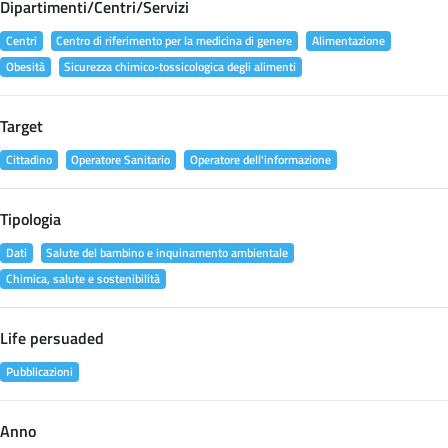
Dipartimenti/Centri/Servizi
Centri
Centro di riferimento per la medicina di genere
Alimentazione
Obesità
Sicurezza chimico-tossicologica degli alimenti
Target
Cittadino
Operatore Sanitario
Operatore dell'informazione
Tipologia
Dati
Salute del bambino e inquinamento ambientale
Chimica, salute e sostenibilità
Life persuaded
Pubblicazioni
Anno