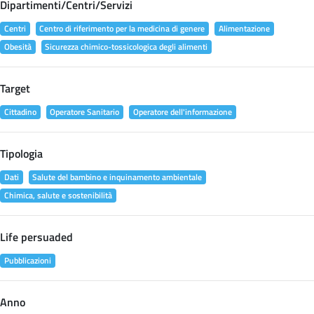
Dipartimenti/Centri/Servizi
Centri
Centro di riferimento per la medicina di genere
Alimentazione
Obesità
Sicurezza chimico-tossicologica degli alimenti
Target
Cittadino
Operatore Sanitario
Operatore dell'informazione
Tipologia
Dati
Salute del bambino e inquinamento ambientale
Chimica, salute e sostenibilità
Life persuaded
Pubblicazioni
Anno