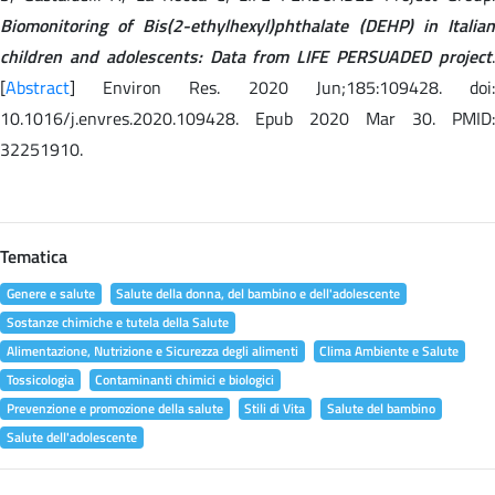
Biomonitoring of Bis(2-ethylhexyl)phthalate (DEHP) in Italian
children and adolescents: Data from LIFE PERSUADED project
.
[
Abstract
] Environ Res. 2020 Jun;185:109428. doi:
10.1016/j.envres.2020.109428. Epub 2020 Mar 30. PMID:
32251910.
Tematica
Genere e salute
Salute della donna, del bambino e dell'adolescente
Sostanze chimiche e tutela della Salute
Alimentazione, Nutrizione e Sicurezza degli alimenti
Clima Ambiente e Salute
Tossicologia
Contaminanti chimici e biologici
Prevenzione e promozione della salute
Stili di Vita
Salute del bambino
Salute dell'adolescente