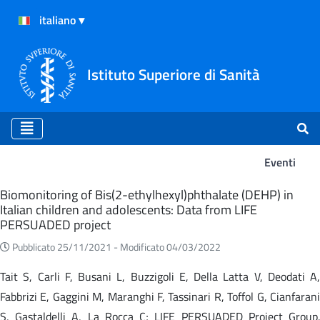
Istituto Superiore di Sanità
Eventi
Eventi
Biomonitoring of Bis(2-ethylhexyl)phthalate (DEHP) in
Italian children and adolescents: Data from LIFE
PERSUADED project
Pubblicato 25/11/2021 -
Modificato 04/03/2022
Tait S, Carli F, Busani L, Buzzigoli E, Della Latta V, Deodati A,
Fabbrizi E, Gaggini M, Maranghi F, Tassinari R, Toffol G, Cianfarani
S, Gastaldelli A, La Rocca C; LIFE PERSUADED Project Group.