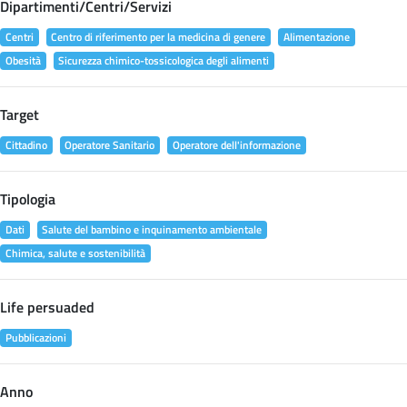
Dipartimenti/Centri/Servizi
Centri
Centro di riferimento per la medicina di genere
Alimentazione
Obesità
Sicurezza chimico-tossicologica degli alimenti
Target
Cittadino
Operatore Sanitario
Operatore dell'informazione
Tipologia
Dati
Salute del bambino e inquinamento ambientale
Chimica, salute e sostenibilità
Life persuaded
Pubblicazioni
Anno