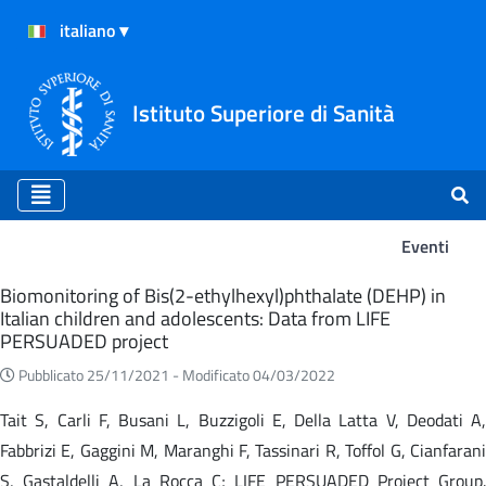
Istituto Superiore di Sanità
Eventi
Eventi
Biomonitoring of Bis(2-ethylhexyl)phthalate (DEHP) in
Italian children and adolescents: Data from LIFE
PERSUADED project
Pubblicato 25/11/2021 -
Modificato 04/03/2022
Tait S, Carli F, Busani L, Buzzigoli E, Della Latta V, Deodati A,
Fabbrizi E, Gaggini M, Maranghi F, Tassinari R, Toffol G, Cianfarani
S, Gastaldelli A, La Rocca C; LIFE PERSUADED Project Group.