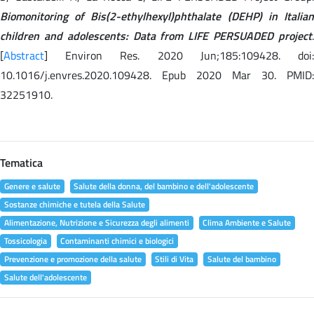
Biomonitoring of Bis(2-ethylhexyl)phthalate (DEHP) in Italian
children and adolescents: Data from LIFE PERSUADED project
.
[
Abstract
] Environ Res. 2020 Jun;185:109428. doi:
10.1016/j.envres.2020.109428. Epub 2020 Mar 30. PMID:
32251910.
Tematica
Genere e salute
Salute della donna, del bambino e dell'adolescente
Sostanze chimiche e tutela della Salute
Alimentazione, Nutrizione e Sicurezza degli alimenti
Clima Ambiente e Salute
Tossicologia
Contaminanti chimici e biologici
Prevenzione e promozione della salute
Stili di Vita
Salute del bambino
Salute dell'adolescente