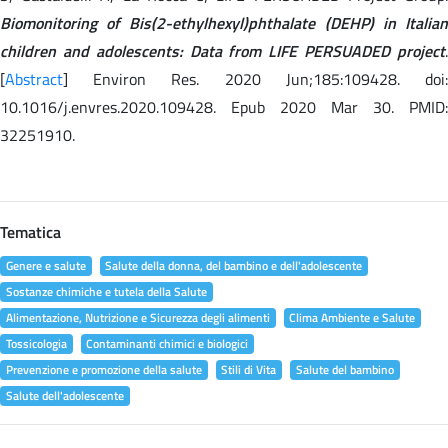
Biomonitoring of Bis(2-ethylhexyl)phthalate (DEHP) in Italian
children and adolescents: Data from LIFE PERSUADED project
.
[
Abstract
] Environ Res. 2020 Jun;185:109428. doi:
10.1016/j.envres.2020.109428. Epub 2020 Mar 30. PMID:
32251910.
Tematica
Genere e salute
Salute della donna, del bambino e dell'adolescente
Sostanze chimiche e tutela della Salute
Alimentazione, Nutrizione e Sicurezza degli alimenti
Clima Ambiente e Salute
Tossicologia
Contaminanti chimici e biologici
Prevenzione e promozione della salute
Stili di Vita
Salute del bambino
Salute dell'adolescente