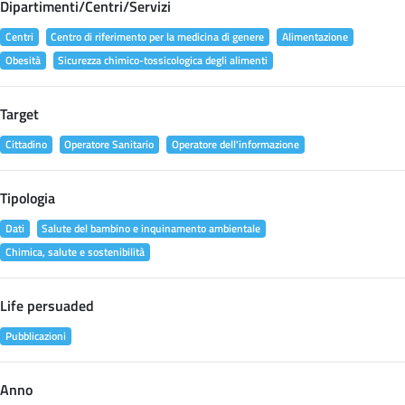
Dipartimenti/Centri/Servizi
Centri
Centro di riferimento per la medicina di genere
Alimentazione
Obesità
Sicurezza chimico-tossicologica degli alimenti
Target
Cittadino
Operatore Sanitario
Operatore dell'informazione
Tipologia
Dati
Salute del bambino e inquinamento ambientale
Chimica, salute e sostenibilità
Life persuaded
Pubblicazioni
Anno