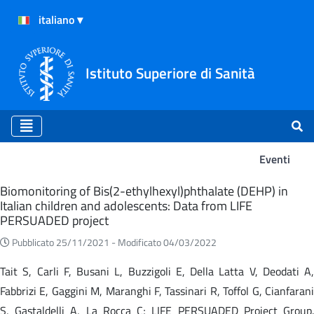
Istituto Superiore di Sanità
Eventi
Eventi
Biomonitoring of Bis(2-ethylhexyl)phthalate (DEHP) in
Italian children and adolescents: Data from LIFE
PERSUADED project
Pubblicato 25/11/2021 -
Modificato 04/03/2022
Tait S, Carli F, Busani L, Buzzigoli E, Della Latta V, Deodati A,
Fabbrizi E, Gaggini M, Maranghi F, Tassinari R, Toffol G, Cianfarani
S, Gastaldelli A, La Rocca C; LIFE PERSUADED Project Group.