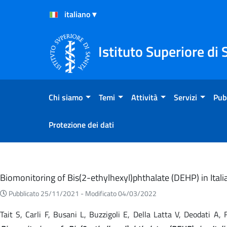
Salta al Contenuto
Salta al Footer
Istituto Superiore di 
Chi siamo
Temi
Attività
Servizi
Pub
Protezione dei dati
Eventi
Biomonitoring of Bis(2-ethylhexyl)phthalate (DEHP) in Ita
Pubblicato 25/11/2021 -
Modificato 04/03/2022
Tait S, Carli F, Busani L, Buzzigoli E, Della Latta V, Deodati A