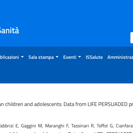
Sanità
blicazioni
Sala stampa
Eventi
ISSalute
Amministraz
lian children and adolescents: Data from LIFE PERSUADED pr
, Fabbrizi E, Gaggini M, Maranghi F, Tassinari R, Toffol G, Cianf