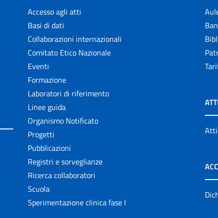
Accesso agli atti
Aul
Basi di dati
Ban
Collaborazioni internazionali
Bibl
Comitato Etico Nazionale
Patr
Eventi
Tari
Formazione
Laboratori di riferimento
ATT
Linee guida
Organismo Notificato
Atti
Progetti
Pubblicazioni
Registri e sorveglianze
ACC
Ricerca collaboratori
Scuola
Dich
Sperimentazione clinica fase I