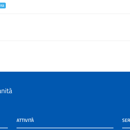
ità
anità
ATTIVITÀ
SER