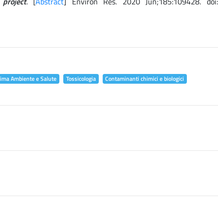
project
. [
Abstract
] Environ Res. 2020 Jun;185:109428. doi
lima Ambiente e Salute
Tossicologia
Contaminanti chimici e biologici