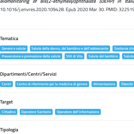
Biomonitoring of Bis(2-ethylhexyl)phthalate (DEHP) in It
10.1016/j.envres.2020.109428. Epub 2020 Mar 30. PMID: 32251
Tematica
Genere e salute
Salute della donna, del bambino e dell'adolescente
Sostanze chi
Prevenzione e promozione della salute
Stili di Vita
Salute del bambino
Salute
Dipartimenti/Centri/Servizi
Centri
Centro di riferimento per la medicina di genere
Alimentazione
Obesità
Target
Cittadino
Operatore Sanitario
Operatore dell'informazione
Tipologia