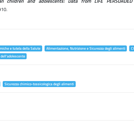
alian children and adolescents: Data from LIFE PERSUADED 
910.
miche e tutela della Salute
Alimentazione, Nutrizione e Sicurezza degli alimenti
C
 dell'adolescente
Sicurezza chimico-tossicologica degli alimenti