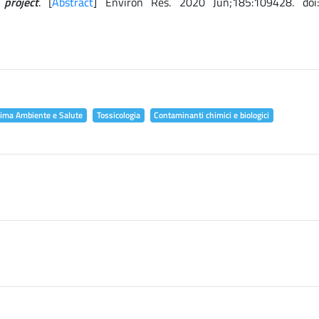
project
. [
Abstract
] Environ Res. 2020 Jun;185:109428. doi
lima Ambiente e Salute
Tossicologia
Contaminanti chimici e biologici