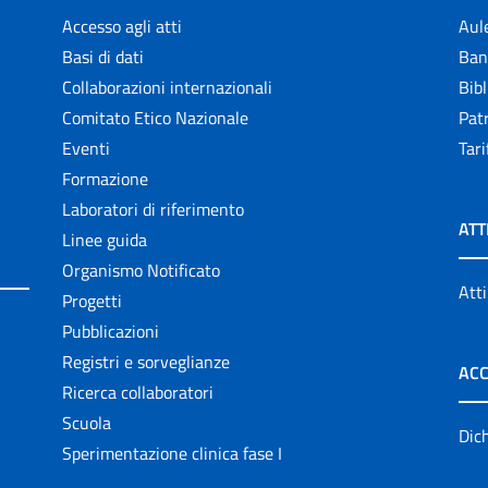
Accesso agli atti
Aul
Basi di dati
Ban
Collaborazioni internazionali
Bibl
Comitato Etico Nazionale
Patr
Eventi
Tari
Formazione
Laboratori di riferimento
ATT
Linee guida
Organismo Notificato
Atti
Progetti
Pubblicazioni
Registri e sorveglianze
ACC
Ricerca collaboratori
Scuola
Dich
Sperimentazione clinica fase I