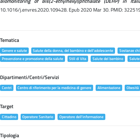
Biomonitoring of Bis(2-ethylhexyl)phthalate (DEHP) in It
10.1016/j.envres.2020.109428. Epub 2020 Mar 30. PMID: 32251
Tematica
Genere e salute
Salute della donna, del bambino e dell'adolescente
Sostanze chi
Prevenzione e promozione della salute
Stili di Vita
Salute del bambino
Salute
Dipartimenti/Centri/Servizi
Centri
Centro di riferimento per la medicina di genere
Alimentazione
Obesità
Target
Cittadino
Operatore Sanitario
Operatore dell'informazione
Tipologia