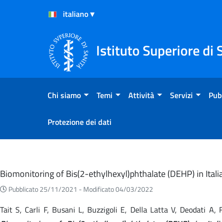
Salta al Contenuto
Salta al Footer
Istituto Superiore di 
Chi siamo
Temi
Attività
Servizi
Pub
Protezione dei dati
Eventi
Biomonitoring of Bis(2-ethylhexyl)phthalate (DEHP) in Ita
Pubblicato 25/11/2021 -
Modificato 04/03/2022
Tait S, Carli F, Busani L, Buzzigoli E, Della Latta V, Deodati A