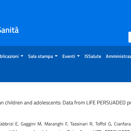
Sanità
blicazioni
Sala stampa
Eventi
ISSalute
Amministraz
lian children and adolescents: Data from LIFE PERSUADED pr
, Fabbrizi E, Gaggini M, Maranghi F, Tassinari R, Toffol G, Cianf