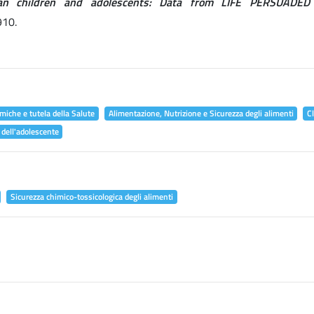
alian children and adolescents: Data from LIFE PERSUADED 
910.
miche e tutela della Salute
Alimentazione, Nutrizione e Sicurezza degli alimenti
C
 dell'adolescente
Sicurezza chimico-tossicologica degli alimenti