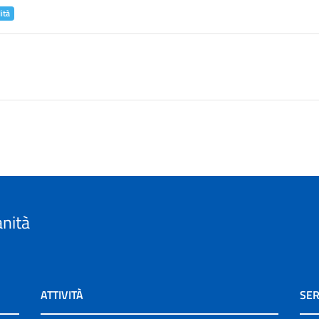
ità
anità
ATTIVITÀ
SER