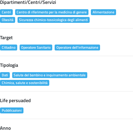
Dipartimenti/Centri/Servizi
Centri
Centro di riferimento per la medicina di genere
Alimentazione
Obesità
Sicurezza chimico-tossicologica degli alimenti
Target
Cittadino
Operatore Sanitario
Operatore dell'informazione
Tipologia
Dati
Salute del bambino e inquinamento ambientale
Chimica, salute e sostenibilità
Life persuaded
Pubblicazioni
Anno