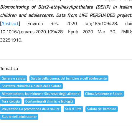
Biomonitoring of Bis(2-ethylhexyl)phthalate (DEHP) in Italian
children and adolescents: Data from LIFE PERSUADED project
.
[
Abstract
] Environ Res. 2020 Jun;185:109428. doi:
10.1016/j.envres.2020.109428. Epub 2020 Mar 30. PMID:
32251910.
Tematica
Genere e salute
Salute della donna, del bambino e dell'adolescente
Sostanze chimiche e tutela della Salute
Alimentazione, Nutrizione e Sicurezza degli alimenti
Clima Ambiente e Salute
Tossicologia
Contaminanti chimici e biologici
Prevenzione e promozione della salute
Stili di Vita
Salute del bambino
Salute dell'adolescente