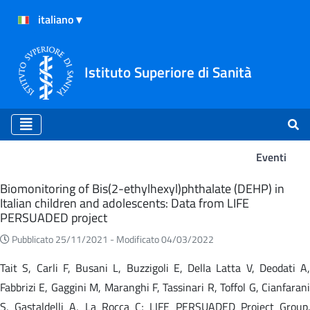
Istituto Superiore di Sanità
Eventi
Eventi
Biomonitoring of Bis(2-ethylhexyl)phthalate (DEHP) in
Italian children and adolescents: Data from LIFE
PERSUADED project
Pubblicato 25/11/2021 -
Modificato 04/03/2022
Tait S, Carli F, Busani L, Buzzigoli E, Della Latta V, Deodati A,
Fabbrizi E, Gaggini M, Maranghi F, Tassinari R, Toffol G, Cianfarani
S, Gastaldelli A, La Rocca C; LIFE PERSUADED Project Group.