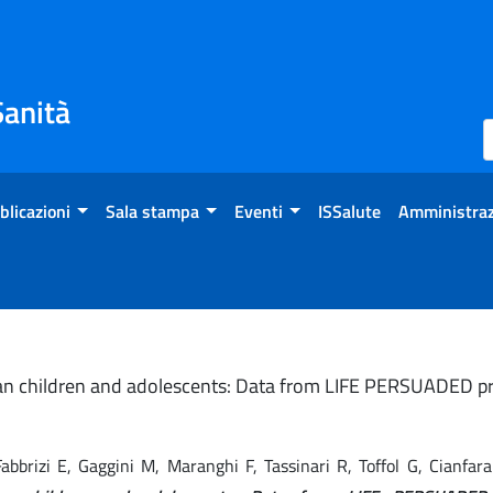
Sanità
blicazioni
Sala stampa
Eventi
ISSalute
Amministraz
lian children and adolescents: Data from LIFE PERSUADED pr
, Fabbrizi E, Gaggini M, Maranghi F, Tassinari R, Toffol G, Cianf