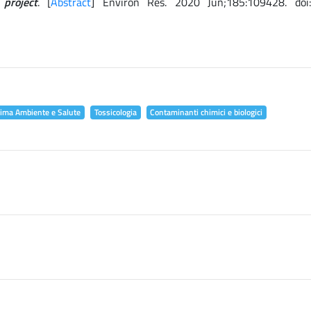
project
. [
Abstract
] Environ Res. 2020 Jun;185:109428. doi
lima Ambiente e Salute
Tossicologia
Contaminanti chimici e biologici