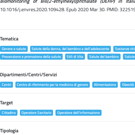
Biomonitoring of Bis(2-ethylhexyl)phthalate (DEHP) in It
10.1016/j.envres.2020.109428. Epub 2020 Mar 30. PMID: 32251
Tematica
Genere e salute
Salute della donna, del bambino e dell'adolescente
Sostanze chi
Prevenzione e promozione della salute
Stili di Vita
Salute del bambino
Salute
Dipartimenti/Centri/Servizi
Centri
Centro di riferimento per la medicina di genere
Alimentazione
Obesità
Target
Cittadino
Operatore Sanitario
Operatore dell'informazione
Tipologia