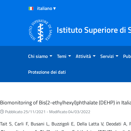
Salta al Contenuto
Salta al Footer
Istituto Superiore di 
Chi siamo
Temi
Attività
Servizi
Pub
Protezione dei dati
Eventi
Biomonitoring of Bis(2-ethylhexyl)phthalate (DEHP) in Ita
Pubblicato 25/11/2021 -
Modificato 04/03/2022
Tait S, Carli F, Busani L, Buzzigoli E, Della Latta V, Deodati A