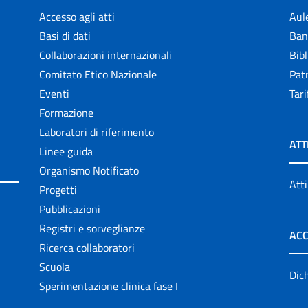
Accesso agli atti
Aul
Basi di dati
Ban
Collaborazioni internazionali
Bibl
Comitato Etico Nazionale
Patr
Eventi
Tari
Formazione
Laboratori di riferimento
ATT
Linee guida
Organismo Notificato
Atti
Progetti
Pubblicazioni
Registri e sorveglianze
ACC
Ricerca collaboratori
Scuola
Dich
Sperimentazione clinica fase I