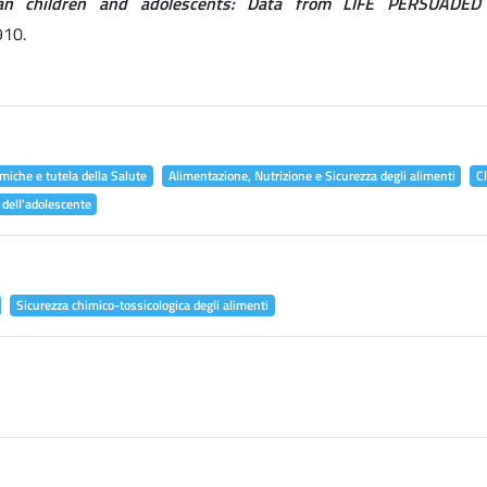
alian children and adolescents: Data from LIFE PERSUADED 
910.
miche e tutela della Salute
Alimentazione, Nutrizione e Sicurezza degli alimenti
C
 dell'adolescente
Sicurezza chimico-tossicologica degli alimenti