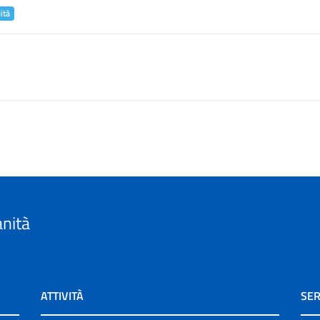
ità
anità
ATTIVITÀ
SER