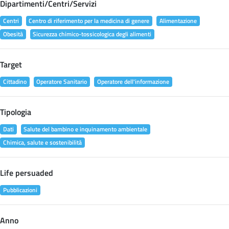
Dipartimenti/Centri/Servizi
Centri
Centro di riferimento per la medicina di genere
Alimentazione
Obesità
Sicurezza chimico-tossicologica degli alimenti
Target
Cittadino
Operatore Sanitario
Operatore dell'informazione
Tipologia
Dati
Salute del bambino e inquinamento ambientale
Chimica, salute e sostenibilità
Life persuaded
Pubblicazioni
Anno