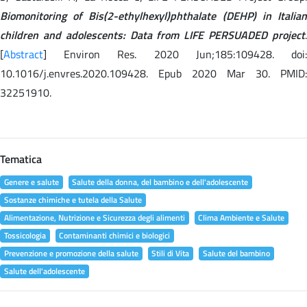
Biomonitoring of Bis(2-ethylhexyl)phthalate (DEHP) in Italian
children and adolescents: Data from LIFE PERSUADED project
.
[
Abstract
] Environ Res. 2020 Jun;185:109428. doi:
10.1016/j.envres.2020.109428. Epub 2020 Mar 30. PMID:
32251910.
Tematica
Genere e salute
Salute della donna, del bambino e dell'adolescente
Sostanze chimiche e tutela della Salute
Alimentazione, Nutrizione e Sicurezza degli alimenti
Clima Ambiente e Salute
Tossicologia
Contaminanti chimici e biologici
Prevenzione e promozione della salute
Stili di Vita
Salute del bambino
Salute dell'adolescente