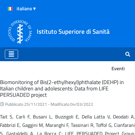
Istituto Superiore di Sanità
Eventi
Eventi
Biomonitoring of Bis(2-ethylhexyl)phthalate (DEHP) in
Italian children and adolescents: Data from LIFE
PERSUADED project
Pubblicato 25/11/2021 -
Modificato 04/03/2022
Tait S, Carli F, Busani L, Buzzigoli E, Della Latta V, Deodati A,
Fabbrizi E, Gaggini M, Maranghi F, Tassinari R, Toffol G, Cianfarani
S, Gastaldelli A, La Rocca C; LIFE PERSUADED Project Group.