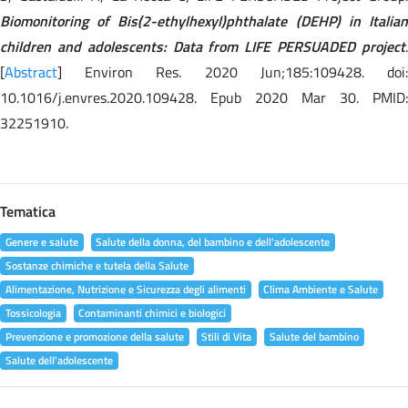
Biomonitoring of Bis(2-ethylhexyl)phthalate (DEHP) in Italian
children and adolescents: Data from LIFE PERSUADED project
.
[
Abstract
] Environ Res. 2020 Jun;185:109428. doi:
10.1016/j.envres.2020.109428. Epub 2020 Mar 30. PMID:
32251910.
Tematica
Genere e salute
Salute della donna, del bambino e dell'adolescente
Sostanze chimiche e tutela della Salute
Alimentazione, Nutrizione e Sicurezza degli alimenti
Clima Ambiente e Salute
Tossicologia
Contaminanti chimici e biologici
Prevenzione e promozione della salute
Stili di Vita
Salute del bambino
Salute dell'adolescente