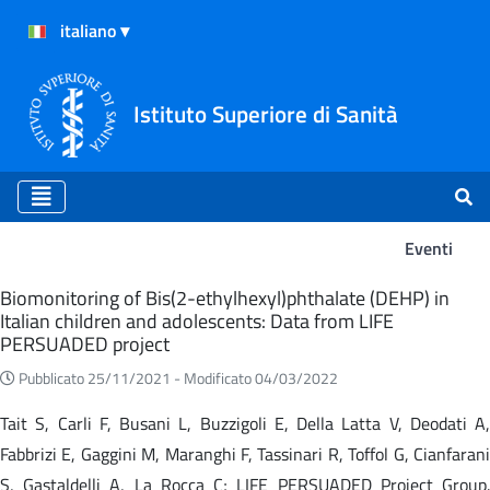
Istituto Superiore di Sanità
Eventi
Eventi
Biomonitoring of Bis(2-ethylhexyl)phthalate (DEHP) in
Italian children and adolescents: Data from LIFE
PERSUADED project
Pubblicato 25/11/2021 -
Modificato 04/03/2022
Tait S, Carli F, Busani L, Buzzigoli E, Della Latta V, Deodati A,
Fabbrizi E, Gaggini M, Maranghi F, Tassinari R, Toffol G, Cianfarani
S, Gastaldelli A, La Rocca C; LIFE PERSUADED Project Group.