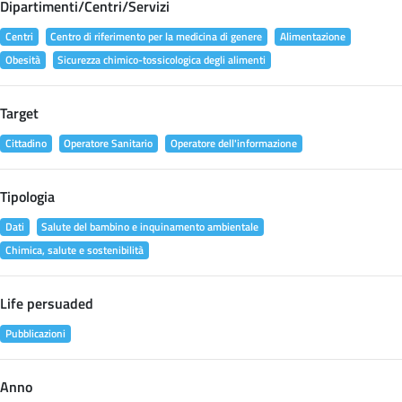
Dipartimenti/Centri/Servizi
Centri
Centro di riferimento per la medicina di genere
Alimentazione
Obesità
Sicurezza chimico-tossicologica degli alimenti
Target
Cittadino
Operatore Sanitario
Operatore dell'informazione
Tipologia
Dati
Salute del bambino e inquinamento ambientale
Chimica, salute e sostenibilità
Life persuaded
Pubblicazioni
Anno