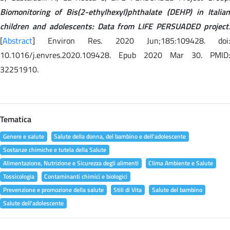
Biomonitoring of Bis(2-ethylhexyl)phthalate (DEHP) in Italian
children and adolescents: Data from LIFE PERSUADED project
.
[
Abstract
] Environ Res. 2020 Jun;185:109428. doi:
10.1016/j.envres.2020.109428. Epub 2020 Mar 30. PMID:
32251910.
Tematica
Genere e salute
Salute della donna, del bambino e dell'adolescente
Sostanze chimiche e tutela della Salute
Alimentazione, Nutrizione e Sicurezza degli alimenti
Clima Ambiente e Salute
Tossicologia
Contaminanti chimici e biologici
Prevenzione e promozione della salute
Stili di Vita
Salute del bambino
Salute dell'adolescente