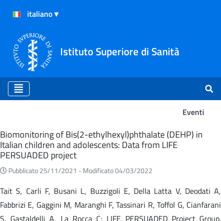
Istituto Superiore di Sanità
Eventi
Eventi
Biomonitoring of Bis(2-ethylhexyl)phthalate (DEHP) in
Italian children and adolescents: Data from LIFE
PERSUADED project
Pubblicato 25/11/2021 -
Modificato 04/03/2022
Tait S, Carli F, Busani L, Buzzigoli E, Della Latta V, Deodati A,
Fabbrizi E, Gaggini M, Maranghi F, Tassinari R, Toffol G, Cianfarani
S, Gastaldelli A, La Rocca C; LIFE PERSUADED Project Group.