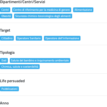
Dipartimenti/Centri/Servizi
Centri
Centro di riferimento per la medicina di genere
Alimentazione
Obesità
Sicurezza chimico-tossicologica degli alimenti
Target
Cittadino
Operatore Sanitario
Operatore dell'informazione
Tipologia
Dati
Salute del bambino e inquinamento ambientale
Chimica, salute e sostenibilità
Life persuaded
Pubblicazioni
Anno