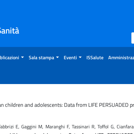
Sanità
blicazioni
Sala stampa
Eventi
ISSalute
Amministraz
lian children and adolescents: Data from LIFE PERSUADED pr
, Fabbrizi E, Gaggini M, Maranghi F, Tassinari R, Toffol G, Cianf