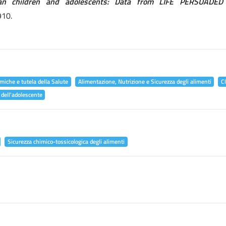
alian children and adolescents: Data from LIFE PERSUADED 
910.
miche e tutela della Salute
Alimentazione, Nutrizione e Sicurezza degli alimenti
C
 dell'adolescente
Sicurezza chimico-tossicologica degli alimenti