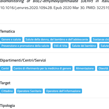
Biomonitoring of Bis(2-ethylhexyl)phthalate (DEHP) in It
10.1016/j.envres.2020.109428. Epub 2020 Mar 30. PMID: 32251
Tematica
Genere e salute
Salute della donna, del bambino e dell'adolescente
Sostanze chi
Prevenzione e promozione della salute
Stili di Vita
Salute del bambino
Salute
Dipartimenti/Centri/Servizi
Centri
Centro di riferimento per la medicina di genere
Alimentazione
Obesità
Target
Cittadino
Operatore Sanitario
Operatore dell'informazione
Tipologia