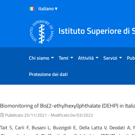
Salta al Contenuto
Salta al Footer
Istituto Superiore di 
Chi siamo
Temi
Attività
Servizi
Pub
Protezione dei dati
Eventi
Biomonitoring of Bis(2-ethylhexyl)phthalate (DEHP) in Ita
Pubblicato 25/11/2021 -
Modificato 04/03/2022
Tait S, Carli F, Busani L, Buzzigoli E, Della Latta V, Deodati A