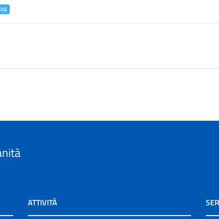
ità
anità
ATTIVITÀ
SER