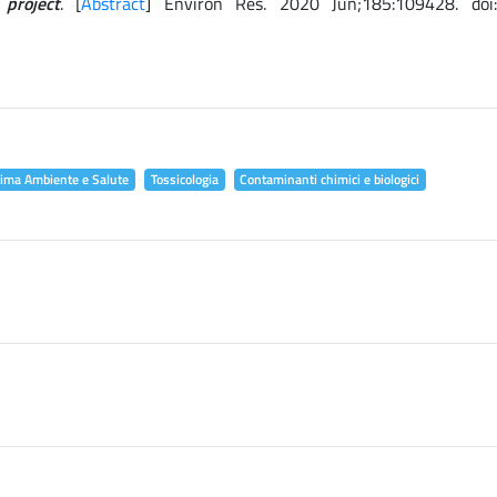
project
. [
Abstract
] Environ Res. 2020 Jun;185:109428. doi
lima Ambiente e Salute
Tossicologia
Contaminanti chimici e biologici