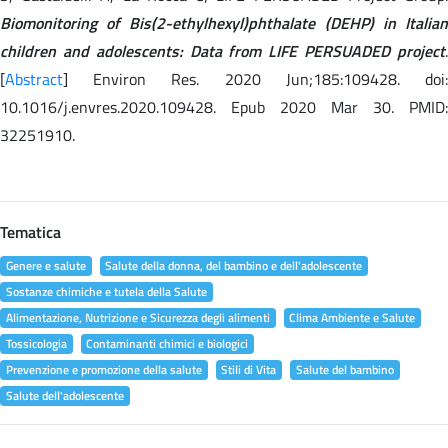
Biomonitoring of Bis(2-ethylhexyl)phthalate (DEHP) in Italian
children and adolescents: Data from LIFE PERSUADED project
.
[
Abstract
] Environ Res. 2020 Jun;185:109428. doi:
10.1016/j.envres.2020.109428. Epub 2020 Mar 30. PMID:
32251910.
Tematica
Genere e salute
Salute della donna, del bambino e dell'adolescente
Sostanze chimiche e tutela della Salute
Alimentazione, Nutrizione e Sicurezza degli alimenti
Clima Ambiente e Salute
Tossicologia
Contaminanti chimici e biologici
Prevenzione e promozione della salute
Stili di Vita
Salute del bambino
Salute dell'adolescente