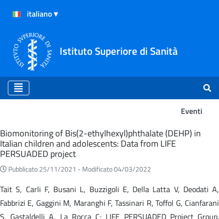
Istituto Superiore di Sanità
Eventi
Eventi
Biomonitoring of Bis(2-ethylhexyl)phthalate (DEHP) in
Italian children and adolescents: Data from LIFE
PERSUADED project
Pubblicato 25/11/2021 -
Modificato 04/03/2022
Tait S, Carli F, Busani L, Buzzigoli E, Della Latta V, Deodati A,
Fabbrizi E, Gaggini M, Maranghi F, Tassinari R, Toffol G, Cianfarani
S, Gastaldelli A, La Rocca C; LIFE PERSUADED Project Group.