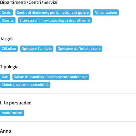
Dipartimenti/Centri/Servizi
Centri
Centro di riferimento per la medicina di genere
Alimentazione
Obesità
Sicurezza chimico-tossicologica degli alimenti
Target
Cittadino
Operatore Sanitario
Operatore dell'informazione
Tipologia
Dati
Salute del bambino e inquinamento ambientale
Chimica, salute e sostenibilità
Life persuaded
Pubblicazioni
Anno