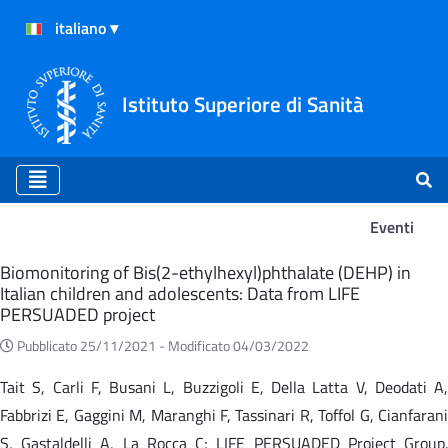
Istituto Superiore di Sanità
Eventi
Eventi
Biomonitoring of Bis(2-ethylhexyl)phthalate (DEHP) in
Italian children and adolescents: Data from LIFE
PERSUADED project
Pubblicato 25/11/2021 -
Modificato 04/03/2022
Tait S, Carli F, Busani L, Buzzigoli E, Della Latta V, Deodati A,
Fabbrizi E, Gaggini M, Maranghi F, Tassinari R, Toffol G, Cianfarani
S, Gastaldelli A, La Rocca C; LIFE PERSUADED Project Group.