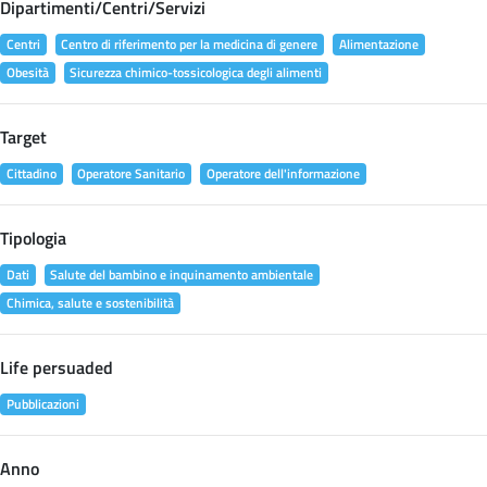
Dipartimenti/Centri/Servizi
Centri
Centro di riferimento per la medicina di genere
Alimentazione
Obesità
Sicurezza chimico-tossicologica degli alimenti
Target
Cittadino
Operatore Sanitario
Operatore dell'informazione
Tipologia
Dati
Salute del bambino e inquinamento ambientale
Chimica, salute e sostenibilità
Life persuaded
Pubblicazioni
Anno