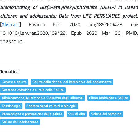
Biomonitoring of Bis(2-ethylhexyl)phthalate (DEHP) in Italian
children and adolescents: Data from LIFE PERSUADED project
.
[
Abstract
] Environ Res. 2020 Jun;185:109428. doi:
10.1016/j.envres.2020.109428. Epub 2020 Mar 30. PMID:
32251910.
Tematica
Genere e salute
Salute della donna, del bambino e dell'adolescente
Sostanze chimiche e tutela della Salute
Alimentazione, Nutrizione e Sicurezza degli alimenti
Clima Ambiente e Salute
Tossicologia
Contaminanti chimici e biologici
Prevenzione e promozione della salute
Stili di Vita
Salute del bambino
Salute dell'adolescente