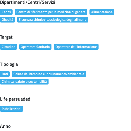
Dipartimenti/Centri/Servizi
Centri
Centro di riferimento per la medicina di genere
Alimentazione
Obesità
Sicurezza chimico-tossicologica degli alimenti
Target
Cittadino
Operatore Sanitario
Operatore dell'informazione
Tipologia
Dati
Salute del bambino e inquinamento ambientale
Chimica, salute e sostenibilità
Life persuaded
Pubblicazioni
Anno