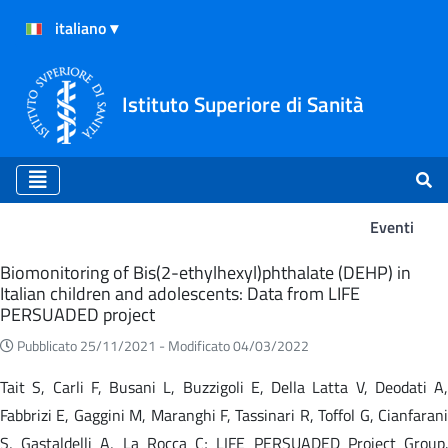
Istituto Superiore di Sanità
Eventi
Eventi
Biomonitoring of Bis(2-ethylhexyl)phthalate (DEHP) in
Italian children and adolescents: Data from LIFE
PERSUADED project
Pubblicato 25/11/2021 -
Modificato 04/03/2022
Tait S, Carli F, Busani L, Buzzigoli E, Della Latta V, Deodati A,
Fabbrizi E, Gaggini M, Maranghi F, Tassinari R, Toffol G, Cianfarani
S, Gastaldelli A, La Rocca C; LIFE PERSUADED Project Group.