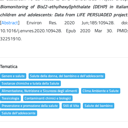
Biomonitoring of Bis(2-ethylhexyl)phthalate (DEHP) in Italian
children and adolescents: Data from LIFE PERSUADED project
.
[
Abstract
] Environ Res. 2020 Jun;185:109428. doi:
10.1016/j.envres.2020.109428. Epub 2020 Mar 30. PMID:
32251910.
Tematica
Genere e salute
Salute della donna, del bambino e dell'adolescente
Sostanze chimiche e tutela della Salute
Alimentazione, Nutrizione e Sicurezza degli alimenti
Clima Ambiente e Salute
Tossicologia
Contaminanti chimici e biologici
Prevenzione e promozione della salute
Stili di Vita
Salute del bambino
Salute dell'adolescente