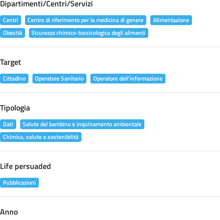
Dipartimenti/Centri/Servizi
Centri
Centro di riferimento per la medicina di genere
Alimentazione
Obesità
Sicurezza chimico-tossicologica degli alimenti
Target
Cittadino
Operatore Sanitario
Operatore dell'informazione
Tipologia
Dati
Salute del bambino e inquinamento ambientale
Chimica, salute e sostenibilità
Life persuaded
Pubblicazioni
Anno