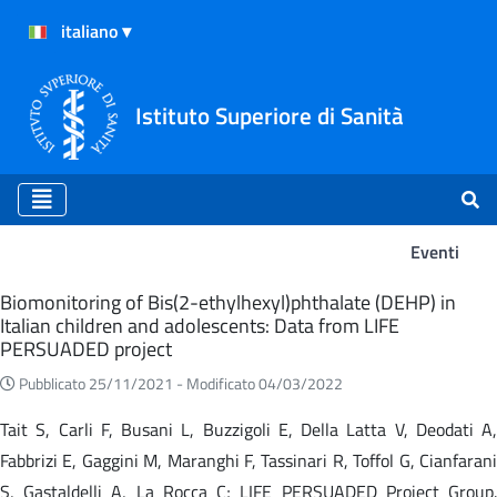
Istituto Superiore di Sanità
Eventi
Eventi
Biomonitoring of Bis(2-ethylhexyl)phthalate (DEHP) in
Italian children and adolescents: Data from LIFE
PERSUADED project
Pubblicato 25/11/2021 -
Modificato 04/03/2022
Tait S, Carli F, Busani L, Buzzigoli E, Della Latta V, Deodati A,
Fabbrizi E, Gaggini M, Maranghi F, Tassinari R, Toffol G, Cianfarani
S, Gastaldelli A, La Rocca C; LIFE PERSUADED Project Group.