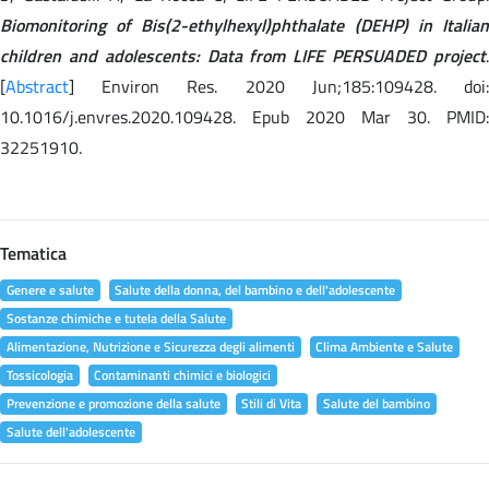
Biomonitoring of Bis(2-ethylhexyl)phthalate (DEHP) in Italian
children and adolescents: Data from LIFE PERSUADED project
.
[
Abstract
] Environ Res. 2020 Jun;185:109428. doi:
10.1016/j.envres.2020.109428. Epub 2020 Mar 30. PMID:
32251910.
Tematica
Genere e salute
Salute della donna, del bambino e dell'adolescente
Sostanze chimiche e tutela della Salute
Alimentazione, Nutrizione e Sicurezza degli alimenti
Clima Ambiente e Salute
Tossicologia
Contaminanti chimici e biologici
Prevenzione e promozione della salute
Stili di Vita
Salute del bambino
Salute dell'adolescente