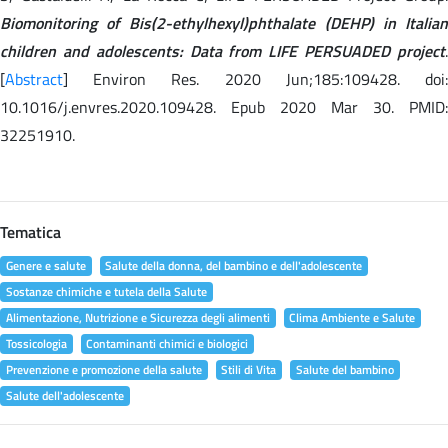
Biomonitoring of Bis(2-ethylhexyl)phthalate (DEHP) in Italian
children and adolescents: Data from LIFE PERSUADED project
.
[
Abstract
] Environ Res. 2020 Jun;185:109428. doi:
10.1016/j.envres.2020.109428. Epub 2020 Mar 30. PMID:
32251910.
Tematica
Genere e salute
Salute della donna, del bambino e dell'adolescente
Sostanze chimiche e tutela della Salute
Alimentazione, Nutrizione e Sicurezza degli alimenti
Clima Ambiente e Salute
Tossicologia
Contaminanti chimici e biologici
Prevenzione e promozione della salute
Stili di Vita
Salute del bambino
Salute dell'adolescente