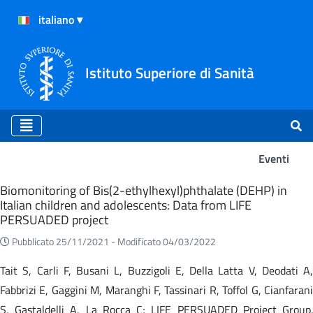
Istituto Superiore di Sanità
Eventi
Eventi
Biomonitoring of Bis(2-ethylhexyl)phthalate (DEHP) in
Italian children and adolescents: Data from LIFE
PERSUADED project
Pubblicato 25/11/2021 -
Modificato 04/03/2022
Tait S, Carli F, Busani L, Buzzigoli E, Della Latta V, Deodati A,
Fabbrizi E, Gaggini M, Maranghi F, Tassinari R, Toffol G, Cianfarani
S, Gastaldelli A, La Rocca C; LIFE PERSUADED Project Group.