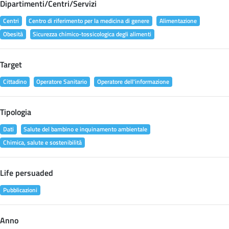
Dipartimenti/Centri/Servizi
Centri
Centro di riferimento per la medicina di genere
Alimentazione
Obesità
Sicurezza chimico-tossicologica degli alimenti
Target
Cittadino
Operatore Sanitario
Operatore dell'informazione
Tipologia
Dati
Salute del bambino e inquinamento ambientale
Chimica, salute e sostenibilità
Life persuaded
Pubblicazioni
Anno