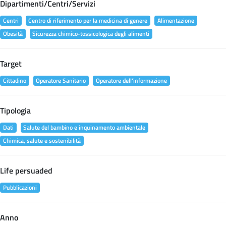
Dipartimenti/Centri/Servizi
Centri
Centro di riferimento per la medicina di genere
Alimentazione
Obesità
Sicurezza chimico-tossicologica degli alimenti
Target
Cittadino
Operatore Sanitario
Operatore dell'informazione
Tipologia
Dati
Salute del bambino e inquinamento ambientale
Chimica, salute e sostenibilità
Life persuaded
Pubblicazioni
Anno