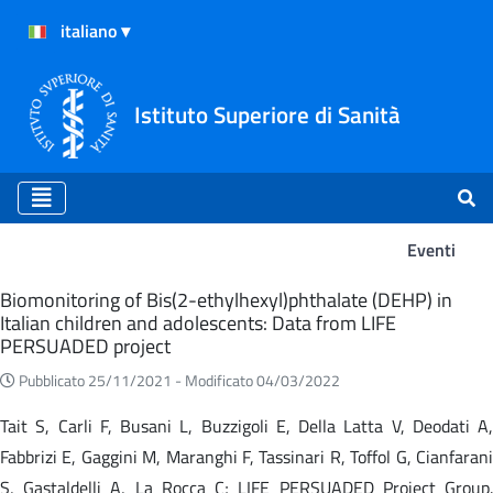
Istituto Superiore di Sanità
Eventi
Eventi
Biomonitoring of Bis(2-ethylhexyl)phthalate (DEHP) in
Italian children and adolescents: Data from LIFE
PERSUADED project
Pubblicato 25/11/2021 -
Modificato 04/03/2022
Tait S, Carli F, Busani L, Buzzigoli E, Della Latta V, Deodati A,
Fabbrizi E, Gaggini M, Maranghi F, Tassinari R, Toffol G, Cianfarani
S, Gastaldelli A, La Rocca C; LIFE PERSUADED Project Group.