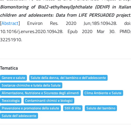
Biomonitoring of Bis(2-ethylhexyl)phthalate (DEHP) in Italian
children and adolescents: Data from LIFE PERSUADED project
.
[
Abstract
] Environ Res. 2020 Jun;185:109428. doi:
10.1016/j.envres.2020.109428. Epub 2020 Mar 30. PMID:
32251910.
Tematica
Genere e salute
Salute della donna, del bambino e dell'adolescente
Sostanze chimiche e tutela della Salute
Alimentazione, Nutrizione e Sicurezza degli alimenti
Clima Ambiente e Salute
Tossicologia
Contaminanti chimici e biologici
Prevenzione e promozione della salute
Stili di Vita
Salute del bambino
Salute dell'adolescente