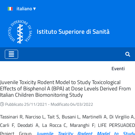
Istituto Superiore di Sanità
Eventi
Eventi
Juvenile Toxicity Rodent Model to Study Toxicological
Effects of Bisphenol A (BPA) at Dose Levels Derived From
Italian Children Biomonitoring Study
Pubblicato 25/11/2021 -
Modificato 04/03/2022
Tassinari R, Narciso L, Tait S, Busani L, Martinelli A, Di Virgilio A,
Carli F, Deodati A, La Rocca C, Maranghi F; LIFE PERSUADED
Project Group.
Juvenile Toxicity Rodent Model to Stud