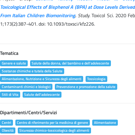
Toxicological Effects of Bisphenol A (BPA) at Dose Levels Derived
From Italian Children Biomonitoring
.
Study.
Toxicol Sci. 2020 Feb
1;173(2):387-401. doi: 10.1093/toxsci/kfz226.
Tematica
Genere e salute
Salute della donna, del bambino e dell'adolescente
Sostanze chimiche e tutela della Salute
Alimentazione, Nutrizione e Sicurezza degli alimenti
Tossicologia
Contaminanti chimici e biologici
Prevenzione e promozione della salute
Stili di Vita
Salute dell'adolescente
Dipartimenti/Centri/Servizi
Centri
Centro di riferimento per la medicina di genere
Alimentazione
Obesità
Sicurezza chimico-tossicologica degli alimenti