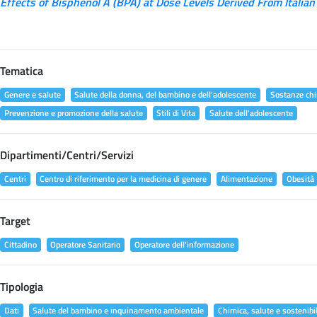
Effects of Bisphenol A (BPA) at Dose Levels Derived From Italian
Tematica
Genere e salute
Salute della donna, del bambino e dell'adolescente
Sostanze chi
Prevenzione e promozione della salute
Stili di Vita
Salute dell'adolescente
Dipartimenti/Centri/Servizi
Centri
Centro di riferimento per la medicina di genere
Alimentazione
Obesità
Target
Cittadino
Operatore Sanitario
Operatore dell'informazione
Tipologia
Dati
Salute del bambino e inquinamento ambientale
Chimica, salute e sostenibil