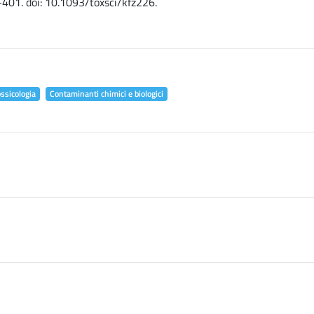
-401. doi: 10.1093/toxsci/kfz226.
ossicologia
Contaminanti chimici e biologici