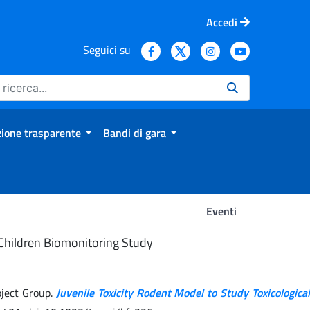
Accedi
Seguici su
ione trasparente
Bandi di gara
Eventi
n Children Biomonitoring Study
oject Group.
Juvenile Toxicity Rodent Model to Study Toxicological