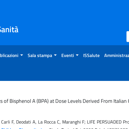
Sanità
blicazioni
Sala stampa
Eventi
ISSalute
Amministraz
cts of Bisphenol A (BPA) at Dose Levels Derived From Italia
o A, Carli F, Deodati A, La Rocca C, Maranghi F; LIFE PERSUADED Pr