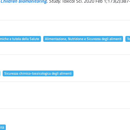
 Children Biomonitoring
.
Study.
Toxicol Sci. 2020 Feb 1;173(2):387
miche e tutela della Salute
Alimentazione, Nutrizione e Sicurezza degli alimenti
T
Sicurezza chimico-tossicologica degli alimenti
ità