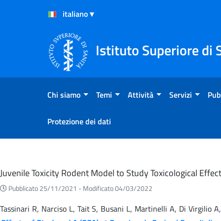
Salta al Contenuto
Salta al Footer
Istituto Superiore di 
Chi siamo
Temi
Attività
Servizi
Pub
Protezione dei dati
Eventi
Juvenile Toxicity Rodent Model to Study Toxicological Effe
Pubblicato 25/11/2021 -
Modificato 04/03/2022
Tassinari R, Narciso L, Tait S, Busani L, Martinelli A, Di Virgili