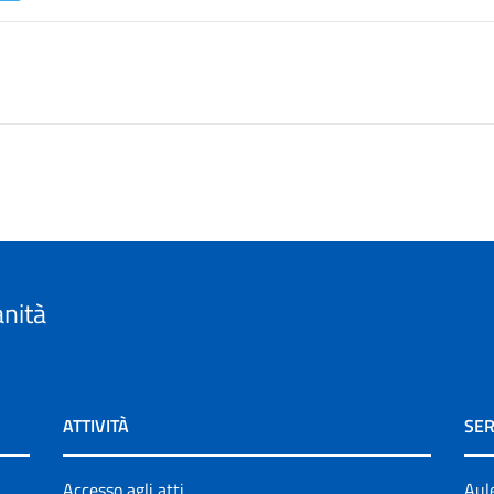
anità
ATTIVITÀ
SER
Accesso agli atti
Aul