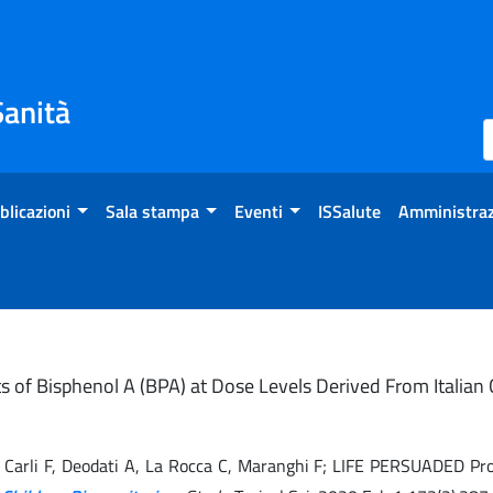
Sanità
blicazioni
Sala stampa
Eventi
ISSalute
Amministraz
cts of Bisphenol A (BPA) at Dose Levels Derived From Italia
o A, Carli F, Deodati A, La Rocca C, Maranghi F; LIFE PERSUADED Pr