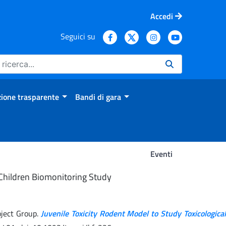
Accedi
Seguici su
ione trasparente
Bandi di gara
Eventi
n Children Biomonitoring Study
oject Group.
Juvenile Toxicity Rodent Model to Study Toxicological