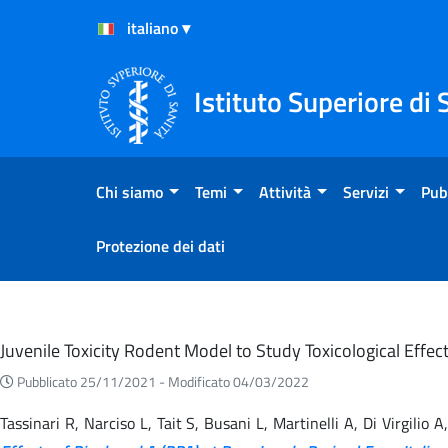
Salta al Contenuto
Salta al Footer
Istituto Superiore di 
Chi siamo
Temi
Attività
Servizi
Pub
Protezione dei dati
Eventi
Juvenile Toxicity Rodent Model to Study Toxicological Effe
Pubblicato 25/11/2021 -
Modificato 04/03/2022
Tassinari R, Narciso L, Tait S, Busani L, Martinelli A, Di Virgili