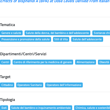
Effects of Bisphenol A (BPA) at Dose Levels Derived From Italian
Tematica
Genere e salute
Salute della donna, del bambino e dell'adolescente
Sostanze chi
Prevenzione e promozione della salute
Stili di Vita
Salute dell'adolescente
Dipartimenti/Centri/Servizi
Centri
Centro di riferimento per la medicina di genere
Alimentazione
Obesità
Target
Cittadino
Operatore Sanitario
Operatore dell'informazione
Tipologia
Dati
Salute del bambino e inquinamento ambientale
Chimica, salute e sostenibil