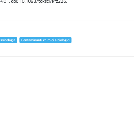
-401. doi: 10.1093/toxsci/kfz226.
ossicologia
Contaminanti chimici e biologici