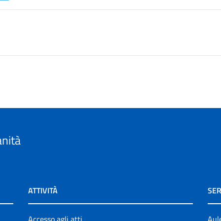
anità
ATTIVITÀ
SER
Accesso agli atti
Aul