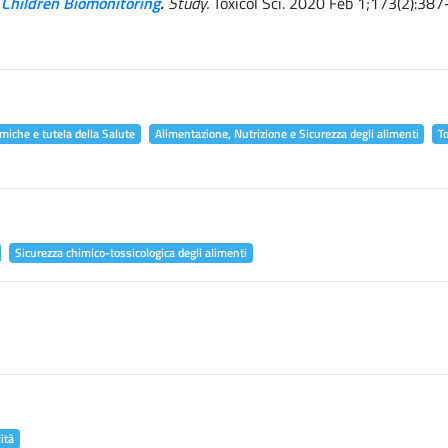
 Children Biomonitoring
.
Study.
Toxicol Sci. 2020 Feb 1;173(2):387
miche e tutela della Salute
Alimentazione, Nutrizione e Sicurezza degli alimenti
T
Sicurezza chimico-tossicologica degli alimenti
ità