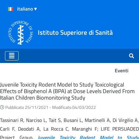
Istituto Superiore di Sanità
Eventi
Eventi
Juvenile Toxicity Rodent Model to Study Toxicological
Effects of Bisphenol A (BPA) at Dose Levels Derived From
Italian Children Biomonitoring Study
Pubblicato 25/11/2021 -
Modificato 04/03/2022
Tassinari R, Narciso L, Tait S, Busani L, Martinelli A, Di Virgilio A,
Carli F, Deodati A, La Rocca C, Maranghi F; LIFE PERSUADED
Project Group.
Juvenile Toxicity Rodent Model to Stud