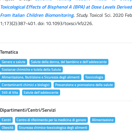
Toxicological Effects of Bisphenol A (BPA) at Dose Levels Derived
From Italian Children Biomonitoring
.
Study.
Toxicol Sci. 2020 Feb
1;173(2):387-401. doi: 10.1093/toxsci/kfz226.
Tematica
Genere e salute
Salute della donna, del bambino e dell'adolescente
Sostanze chimiche e tutela della Salute
Alimentazione, Nutrizione e Sicurezza degli alimenti
Tossicologia
Contaminanti chimici e biologici
Prevenzione e promozione della salute
Stili di Vita
Salute dell'adolescente
Dipartimenti/Centri/Servizi
Centri
Centro di riferimento per la medicina di genere
Alimentazione
Obesità
Sicurezza chimico-tossicologica degli alimenti