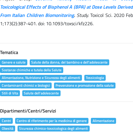
Toxicological Effects of Bisphenol A (BPA) at Dose Levels Derived
From Italian Children Biomonitoring
.
Study.
Toxicol Sci. 2020 Feb
1;173(2):387-401. doi: 10.1093/toxsci/kfz226.
Tematica
Genere e salute
Salute della donna, del bambino e dell'adolescente
Sostanze chimiche e tutela della Salute
Alimentazione, Nutrizione e Sicurezza degli alimenti
Tossicologia
Contaminanti chimici e biologici
Prevenzione e promozione della salute
Stili di Vita
Salute dell'adolescente
Dipartimenti/Centri/Servizi
Centri
Centro di riferimento per la medicina di genere
Alimentazione
Obesità
Sicurezza chimico-tossicologica degli alimenti