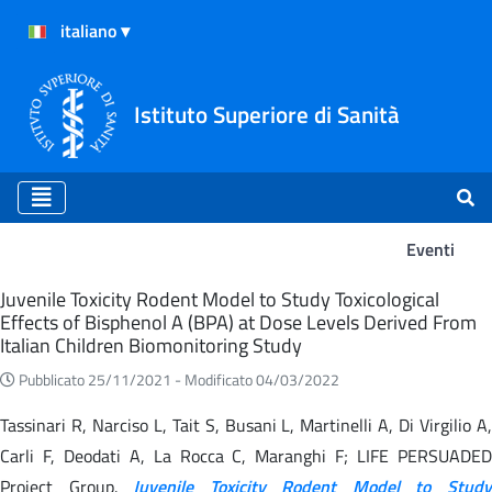
Istituto Superiore di Sanità
Eventi
Eventi
Juvenile Toxicity Rodent Model to Study Toxicological
Effects of Bisphenol A (BPA) at Dose Levels Derived From
Italian Children Biomonitoring Study
Pubblicato 25/11/2021 -
Modificato 04/03/2022
Tassinari R, Narciso L, Tait S, Busani L, Martinelli A, Di Virgilio A,
Carli F, Deodati A, La Rocca C, Maranghi F; LIFE PERSUADED
Project Group.
Juvenile Toxicity Rodent Model to Stud