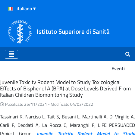
Istituto Superiore di Sanità
Eventi
Eventi
Juvenile Toxicity Rodent Model to Study Toxicological
Effects of Bisphenol A (BPA) at Dose Levels Derived From
Italian Children Biomonitoring Study
Pubblicato 25/11/2021 -
Modificato 04/03/2022
Tassinari R, Narciso L, Tait S, Busani L, Martinelli A, Di Virgilio A,
Carli F, Deodati A, La Rocca C, Maranghi F; LIFE PERSUADED
Project Group.
Juvenile Toxicity Rodent Model to Stud