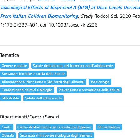
Toxicological Effects of Bisphenol A (BPA) at Dose Levels Derived
From Italian Children Biomonitoring
.
Study.
Toxicol Sci. 2020 Feb
1;173(2):387-401. doi: 10.1093/toxsci/kfz226.
Tematica
Genere e salute
Salute della donna, del bambino e dell'adolescente
Sostanze chimiche e tutela della Salute
Alimentazione, Nutrizione e Sicurezza degli alimenti
Tossicologia
Contaminanti chimici e biologici
Prevenzione e promozione della salute
Stili di Vita
Salute dell'adolescente
Dipartimenti/Centri/Servizi
Centri
Centro di riferimento per la medicina di genere
Alimentazione
Obesità
Sicurezza chimico-tossicologica degli alimenti