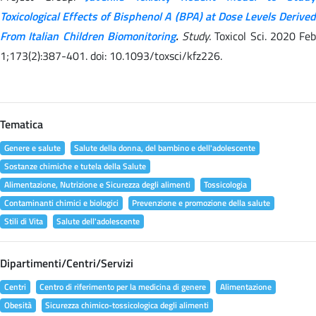
Toxicological Effects of Bisphenol A (BPA) at Dose Levels Derived
From Italian Children Biomonitoring
.
Study.
Toxicol Sci. 2020 Feb
1;173(2):387-401. doi: 10.1093/toxsci/kfz226.
Tematica
Genere e salute
Salute della donna, del bambino e dell'adolescente
Sostanze chimiche e tutela della Salute
Alimentazione, Nutrizione e Sicurezza degli alimenti
Tossicologia
Contaminanti chimici e biologici
Prevenzione e promozione della salute
Stili di Vita
Salute dell'adolescente
Dipartimenti/Centri/Servizi
Centri
Centro di riferimento per la medicina di genere
Alimentazione
Obesità
Sicurezza chimico-tossicologica degli alimenti