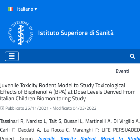
Istituto Superiore di Sanità
Eventi
Eventi
Juvenile Toxicity Rodent Model to Study Toxicological
Effects of Bisphenol A (BPA) at Dose Levels Derived From
Italian Children Biomonitoring Study
Pubblicato 25/11/2021 -
Modificato 04/03/2022
Tassinari R, Narciso L, Tait S, Busani L, Martinelli A, Di Virgilio A,
Carli F, Deodati A, La Rocca C, Maranghi F; LIFE PERSUADED
Project Group.
Juvenile Toxicity Rodent Model to Stud