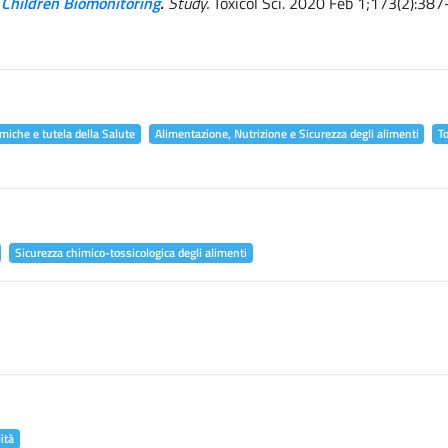
 Children Biomonitoring
.
Study.
Toxicol Sci. 2020 Feb 1;173(2):387
miche e tutela della Salute
Alimentazione, Nutrizione e Sicurezza degli alimenti
T
Sicurezza chimico-tossicologica degli alimenti
ità