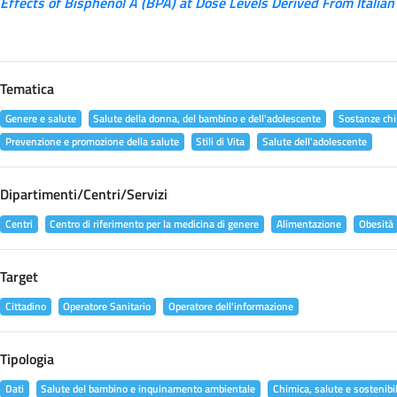
Effects of Bisphenol A (BPA) at Dose Levels Derived From Italian
Tematica
Genere e salute
Salute della donna, del bambino e dell'adolescente
Sostanze chi
Prevenzione e promozione della salute
Stili di Vita
Salute dell'adolescente
Dipartimenti/Centri/Servizi
Centri
Centro di riferimento per la medicina di genere
Alimentazione
Obesità
Target
Cittadino
Operatore Sanitario
Operatore dell'informazione
Tipologia
Dati
Salute del bambino e inquinamento ambientale
Chimica, salute e sostenibil