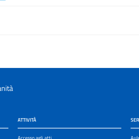
anità
ATTIVITÀ
SER
Accesso agli atti
Aul