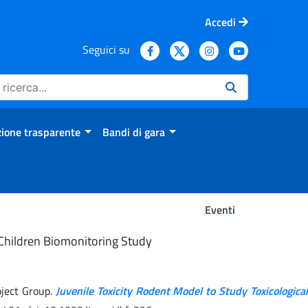
Accedi
Seguici su
ione trasparente
Bandi di gara
Eventi
n Children Biomonitoring Study
oject Group.
Juvenile Toxicity Rodent Model to Study Toxicological