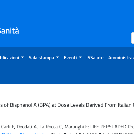
Sanità
blicazioni
Sala stampa
Eventi
ISSalute
Amministraz
cts of Bisphenol A (BPA) at Dose Levels Derived From Italia
o A, Carli F, Deodati A, La Rocca C, Maranghi F; LIFE PERSUADED Pr