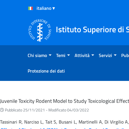
Salta al Contenuto
Salta al Footer
Istituto Superiore di 
Chi siamo
Temi
Attività
Servizi
Pub
Protezione dei dati
Eventi
Juvenile Toxicity Rodent Model to Study Toxicological Effe
Pubblicato 25/11/2021 -
Modificato 04/03/2022
Tassinari R, Narciso L, Tait S, Busani L, Martinelli A, Di Virgili