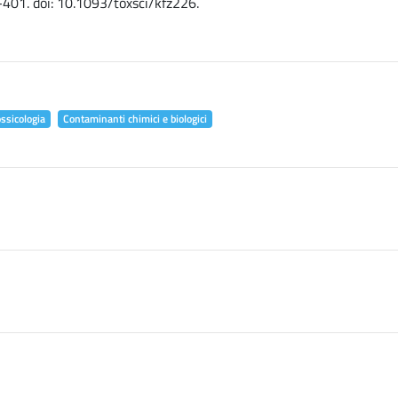
-401. doi: 10.1093/toxsci/kfz226.
ossicologia
Contaminanti chimici e biologici