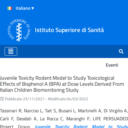
Istituto Superiore di Sanità
Eventi
Eventi
Juvenile Toxicity Rodent Model to Study Toxicological
Effects of Bisphenol A (BPA) at Dose Levels Derived From
Italian Children Biomonitoring Study
Pubblicato 25/11/2021 -
Modificato 04/03/2022
Tassinari R, Narciso L, Tait S, Busani L, Martinelli A, Di Virgilio A,
Carli F, Deodati A, La Rocca C, Maranghi F; LIFE PERSUADED
Project Group.
Juvenile Toxicity Rodent Model to Stud