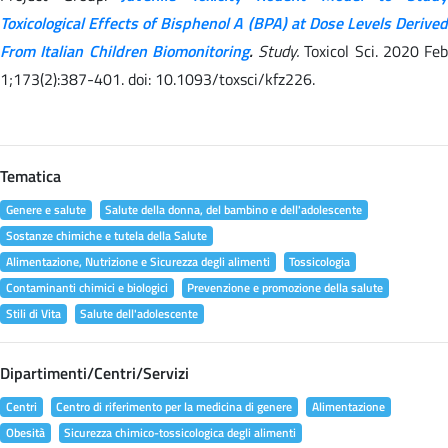
Toxicological Effects of Bisphenol A (BPA) at Dose Levels Derived
From Italian Children Biomonitoring
.
Study.
Toxicol Sci. 2020 Feb
1;173(2):387-401. doi: 10.1093/toxsci/kfz226.
Tematica
Genere e salute
Salute della donna, del bambino e dell'adolescente
Sostanze chimiche e tutela della Salute
Alimentazione, Nutrizione e Sicurezza degli alimenti
Tossicologia
Contaminanti chimici e biologici
Prevenzione e promozione della salute
Stili di Vita
Salute dell'adolescente
Dipartimenti/Centri/Servizi
Centri
Centro di riferimento per la medicina di genere
Alimentazione
Obesità
Sicurezza chimico-tossicologica degli alimenti