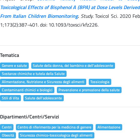
Toxicological Effects of Bisphenol A (BPA) at Dose Levels Derived
From Italian Children Biomonitoring
.
Study.
Toxicol Sci. 2020 Feb
1;173(2):387-401. doi: 10.1093/toxsci/kfz226.
Tematica
Genere e salute
Salute della donna, del bambino e dell'adolescente
Sostanze chimiche e tutela della Salute
Alimentazione, Nutrizione e Sicurezza degli alimenti
Tossicologia
Contaminanti chimici e biologici
Prevenzione e promozione della salute
Stili di Vita
Salute dell'adolescente
Dipartimenti/Centri/Servizi
Centri
Centro di riferimento per la medicina di genere
Alimentazione
Obesità
Sicurezza chimico-tossicologica degli alimenti