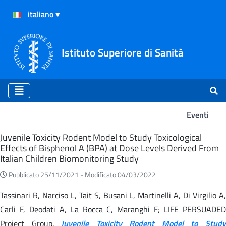
Istituto Superiore di Sanità
Eventi
Eventi
Juvenile Toxicity Rodent Model to Study Toxicological
Effects of Bisphenol A (BPA) at Dose Levels Derived From
Italian Children Biomonitoring Study
Pubblicato 25/11/2021 -
Modificato 04/03/2022
Tassinari R, Narciso L, Tait S, Busani L, Martinelli A, Di Virgilio A,
Carli F, Deodati A, La Rocca C, Maranghi F; LIFE PERSUADED
Project Group.
Juvenile Toxicity Rodent Model to Stud