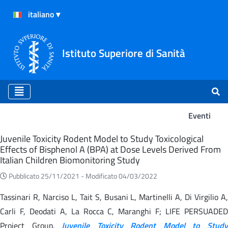
Istituto Superiore di Sanità
Eventi
Eventi
Juvenile Toxicity Rodent Model to Study Toxicological
Effects of Bisphenol A (BPA) at Dose Levels Derived From
Italian Children Biomonitoring Study
Pubblicato 25/11/2021 -
Modificato 04/03/2022
Tassinari R, Narciso L, Tait S, Busani L, Martinelli A, Di Virgilio A,
Carli F, Deodati A, La Rocca C, Maranghi F; LIFE PERSUADED
Project Group.
Juvenile Toxicity Rodent Model to Stud