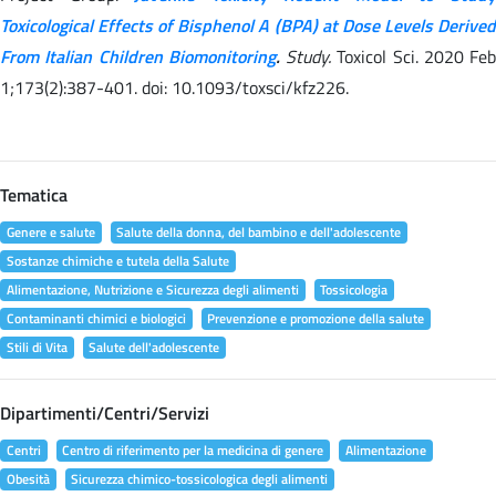
Toxicological Effects of Bisphenol A (BPA) at Dose Levels Derived
From Italian Children Biomonitoring
.
Study.
Toxicol Sci. 2020 Feb
1;173(2):387-401. doi: 10.1093/toxsci/kfz226.
Tematica
Genere e salute
Salute della donna, del bambino e dell'adolescente
Sostanze chimiche e tutela della Salute
Alimentazione, Nutrizione e Sicurezza degli alimenti
Tossicologia
Contaminanti chimici e biologici
Prevenzione e promozione della salute
Stili di Vita
Salute dell'adolescente
Dipartimenti/Centri/Servizi
Centri
Centro di riferimento per la medicina di genere
Alimentazione
Obesità
Sicurezza chimico-tossicologica degli alimenti