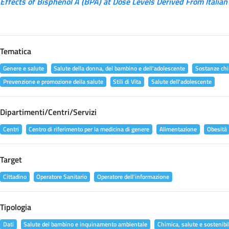
Effects of Bisphenol A (BPA) at Dose Levels Derived From Italian
Tematica
Genere e salute
Salute della donna, del bambino e dell'adolescente
Sostanze chi
Prevenzione e promozione della salute
Stili di Vita
Salute dell'adolescente
Dipartimenti/Centri/Servizi
Centri
Centro di riferimento per la medicina di genere
Alimentazione
Obesità
Target
Cittadino
Operatore Sanitario
Operatore dell'informazione
Tipologia
Dati
Salute del bambino e inquinamento ambientale
Chimica, salute e sostenibil