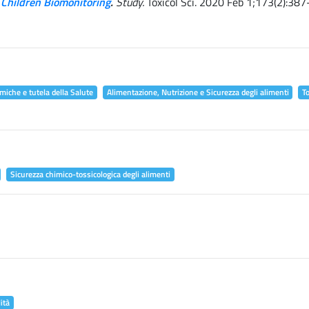
 Children Biomonitoring
.
Study.
Toxicol Sci. 2020 Feb 1;173(2):387
miche e tutela della Salute
Alimentazione, Nutrizione e Sicurezza degli alimenti
T
Sicurezza chimico-tossicologica degli alimenti
ità