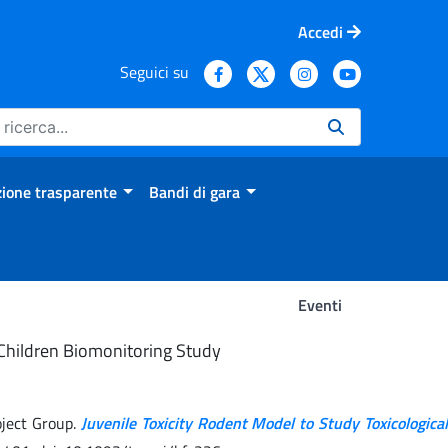
Accedi
Seguici su
ione trasparente
Bandi di gara
Eventi
n Children Biomonitoring Study
oject Group.
Juvenile Toxicity Rodent Model to Study Toxicological