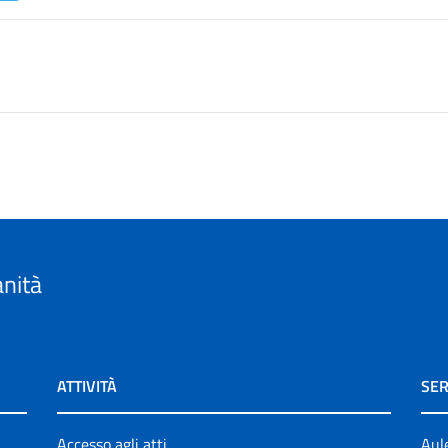
anità
ATTIVITÀ
SER
Accesso agli atti
Aul