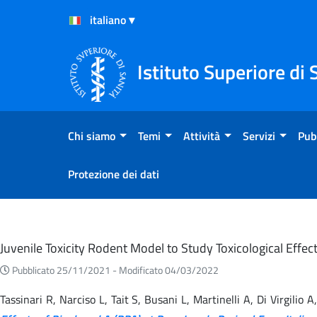
Salta al Contenuto
Salta al Footer
Istituto Superiore di 
Chi siamo
Temi
Attività
Servizi
Pub
Protezione dei dati
Eventi
Juvenile Toxicity Rodent Model to Study Toxicological Effe
Pubblicato 25/11/2021 -
Modificato 04/03/2022
Tassinari R, Narciso L, Tait S, Busani L, Martinelli A, Di Virgili