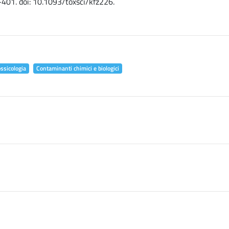
-401. doi: 10.1093/toxsci/kfz226.
ossicologia
Contaminanti chimici e biologici