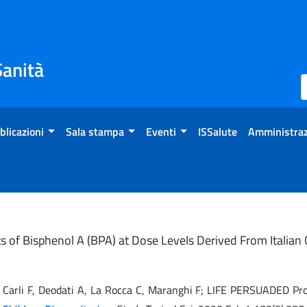
Sanità
blicazioni
Sala stampa
Eventi
ISSalute
Amministraz
cts of Bisphenol A (BPA) at Dose Levels Derived From Italia
o A, Carli F, Deodati A, La Rocca C, Maranghi F; LIFE PERSUADED Pr