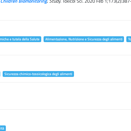
 Children Biomonitoring
.
Study.
Toxicol Sci. 2020 Feb 1;173(2):387
miche e tutela della Salute
Alimentazione, Nutrizione e Sicurezza degli alimenti
T
Sicurezza chimico-tossicologica degli alimenti
ità