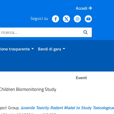
Accedi
Seguici su
ione trasparente
Bandi di gara
Eventi
n Children Biomonitoring Study
oject Group.
Juvenile Toxicity Rodent Model to Study Toxicological