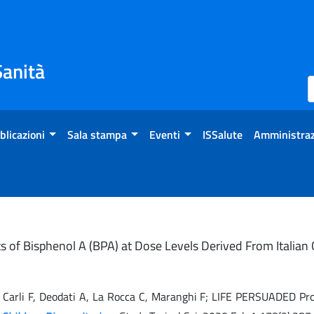
Sanità
blicazioni
Sala stampa
Eventi
ISSalute
Amministraz
cts of Bisphenol A (BPA) at Dose Levels Derived From Italia
o A, Carli F, Deodati A, La Rocca C, Maranghi F; LIFE PERSUADED Pr