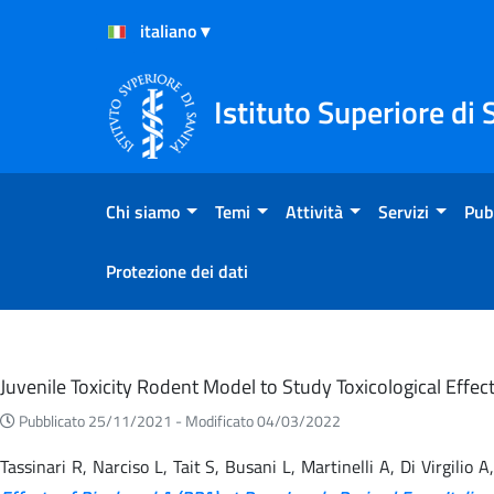
Salta al Contenuto
Salta al Footer
Istituto Superiore di 
Chi siamo
Temi
Attività
Servizi
Pub
Protezione dei dati
Eventi
Juvenile Toxicity Rodent Model to Study Toxicological Effe
Pubblicato 25/11/2021 -
Modificato 04/03/2022
Tassinari R, Narciso L, Tait S, Busani L, Martinelli A, Di Virgili