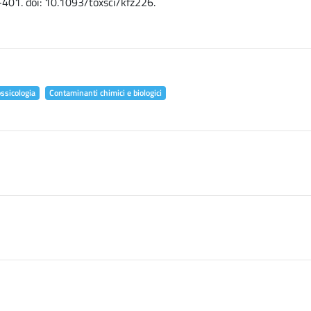
-401. doi: 10.1093/toxsci/kfz226.
ossicologia
Contaminanti chimici e biologici