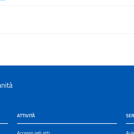
anità
ATTIVITÀ
SER
Accesso agli atti
Aul