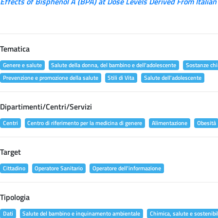
Effects of Bisphenol A (BPA) at Dose Levels Derived From Italian
Tematica
Genere e salute
Salute della donna, del bambino e dell'adolescente
Sostanze chi
Prevenzione e promozione della salute
Stili di Vita
Salute dell'adolescente
Dipartimenti/Centri/Servizi
Centri
Centro di riferimento per la medicina di genere
Alimentazione
Obesità
Target
Cittadino
Operatore Sanitario
Operatore dell'informazione
Tipologia
Dati
Salute del bambino e inquinamento ambientale
Chimica, salute e sostenibil