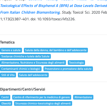
Toxicological Effects of Bisphenol A (BPA) at Dose Levels Derived
From Italian Children Biomonitoring
.
Study.
Toxicol Sci. 2020 Feb
1;173(2):387-401. doi: 10.1093/toxsci/kfz226.
Tematica
Genere e salute
Salute della donna, del bambino e dell'adolescente
Sostanze chimiche e tutela della Salute
Alimentazione, Nutrizione e Sicurezza degli alimenti
Tossicologia
Contaminanti chimici e biologici
Prevenzione e promozione della salute
Stili di Vita
Salute dell'adolescente
Dipartimenti/Centri/Servizi
Centri
Centro di riferimento per la medicina di genere
Alimentazione
Obesità
Sicurezza chimico-tossicologica degli alimenti