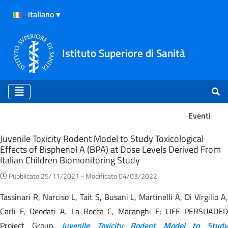
Istituto Superiore di Sanità
Eventi
Eventi
Juvenile Toxicity Rodent Model to Study Toxicological
Effects of Bisphenol A (BPA) at Dose Levels Derived From
Italian Children Biomonitoring Study
Pubblicato 25/11/2021 -
Modificato 04/03/2022
Tassinari R, Narciso L, Tait S, Busani L, Martinelli A, Di Virgilio A,
Carli F, Deodati A, La Rocca C, Maranghi F; LIFE PERSUADED
Project Group.
Juvenile Toxicity Rodent Model to Stud