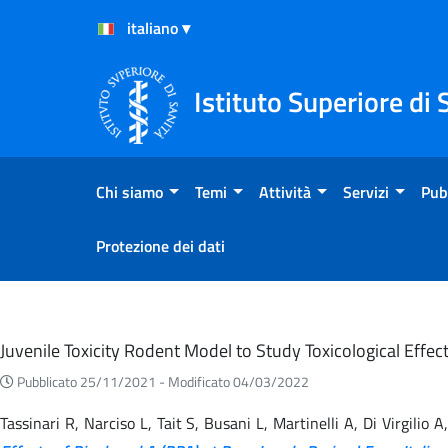
Salta al Contenuto
Salta al Footer
Istituto Superiore di 
Chi siamo
Temi
Attività
Servizi
Pub
Protezione dei dati
Eventi
Juvenile Toxicity Rodent Model to Study Toxicological Effe
Pubblicato 25/11/2021 -
Modificato 04/03/2022
Tassinari R, Narciso L, Tait S, Busani L, Martinelli A, Di Virgili