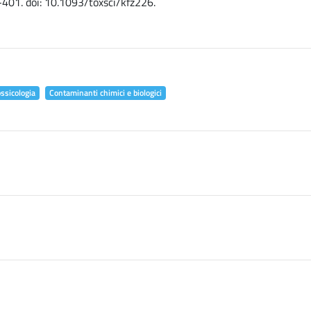
-401. doi: 10.1093/toxsci/kfz226.
ossicologia
Contaminanti chimici e biologici