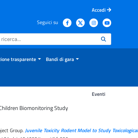
Accedi
Seguici su
ione trasparente
Bandi di gara
Eventi
n Children Biomonitoring Study
oject Group.
Juvenile Toxicity Rodent Model to Study Toxicological