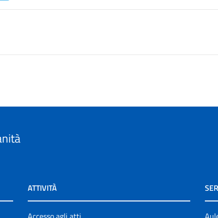
anità
ATTIVITÀ
SER
Accesso agli atti
Aul