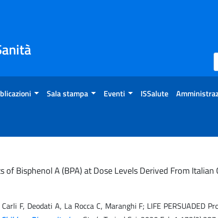
Sanità
blicazioni
Sala stampa
Eventi
ISSalute
Amministraz
cts of Bisphenol A (BPA) at Dose Levels Derived From Italia
o A, Carli F, Deodati A, La Rocca C, Maranghi F; LIFE PERSUADED Pr