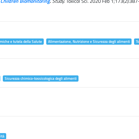
 Children Biomonitoring
.
Study.
Toxicol Sci. 2020 Feb 1;173(2):387
miche e tutela della Salute
Alimentazione, Nutrizione e Sicurezza degli alimenti
T
Sicurezza chimico-tossicologica degli alimenti
ità