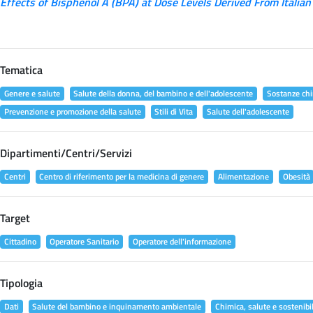
Effects of Bisphenol A (BPA) at Dose Levels Derived From Italian
Tematica
Genere e salute
Salute della donna, del bambino e dell'adolescente
Sostanze chi
Prevenzione e promozione della salute
Stili di Vita
Salute dell'adolescente
Dipartimenti/Centri/Servizi
Centri
Centro di riferimento per la medicina di genere
Alimentazione
Obesità
Target
Cittadino
Operatore Sanitario
Operatore dell'informazione
Tipologia
Dati
Salute del bambino e inquinamento ambientale
Chimica, salute e sostenibil