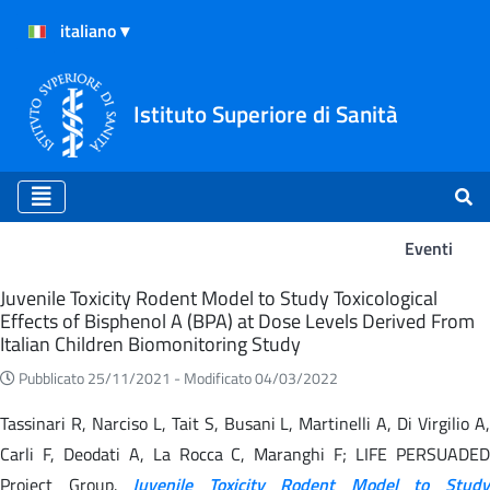
Istituto Superiore di Sanità
Eventi
Eventi
Juvenile Toxicity Rodent Model to Study Toxicological
Effects of Bisphenol A (BPA) at Dose Levels Derived From
Italian Children Biomonitoring Study
Pubblicato 25/11/2021 -
Modificato 04/03/2022
Tassinari R, Narciso L, Tait S, Busani L, Martinelli A, Di Virgilio A,
Carli F, Deodati A, La Rocca C, Maranghi F; LIFE PERSUADED
Project Group.
Juvenile Toxicity Rodent Model to Stud