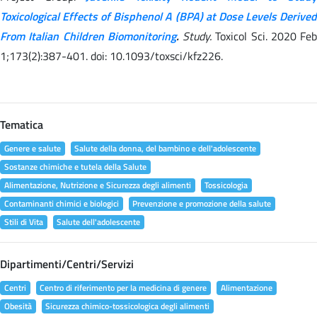
Toxicological Effects of Bisphenol A (BPA) at Dose Levels Derived
From Italian Children Biomonitoring
.
Study.
Toxicol Sci. 2020 Feb
1;173(2):387-401. doi: 10.1093/toxsci/kfz226.
Tematica
Genere e salute
Salute della donna, del bambino e dell'adolescente
Sostanze chimiche e tutela della Salute
Alimentazione, Nutrizione e Sicurezza degli alimenti
Tossicologia
Contaminanti chimici e biologici
Prevenzione e promozione della salute
Stili di Vita
Salute dell'adolescente
Dipartimenti/Centri/Servizi
Centri
Centro di riferimento per la medicina di genere
Alimentazione
Obesità
Sicurezza chimico-tossicologica degli alimenti