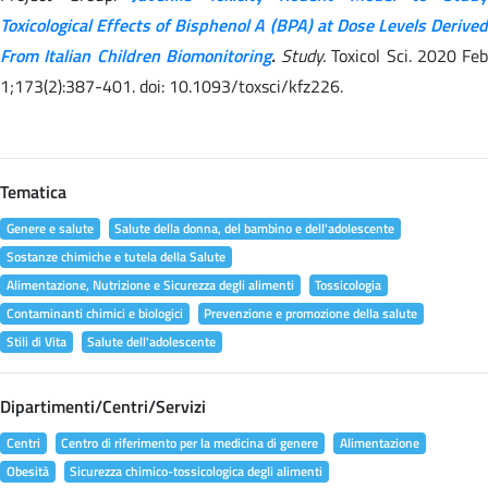
Toxicological Effects of Bisphenol A (BPA) at Dose Levels Derived
From Italian Children Biomonitoring
.
Study.
Toxicol Sci. 2020 Feb
1;173(2):387-401. doi: 10.1093/toxsci/kfz226.
Tematica
Genere e salute
Salute della donna, del bambino e dell'adolescente
Sostanze chimiche e tutela della Salute
Alimentazione, Nutrizione e Sicurezza degli alimenti
Tossicologia
Contaminanti chimici e biologici
Prevenzione e promozione della salute
Stili di Vita
Salute dell'adolescente
Dipartimenti/Centri/Servizi
Centri
Centro di riferimento per la medicina di genere
Alimentazione
Obesità
Sicurezza chimico-tossicologica degli alimenti