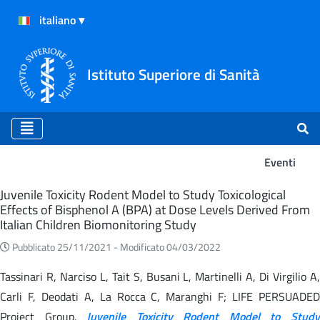
Istituto Superiore di Sanità
Eventi
Eventi
Juvenile Toxicity Rodent Model to Study Toxicological
Effects of Bisphenol A (BPA) at Dose Levels Derived From
Italian Children Biomonitoring Study
Pubblicato 25/11/2021 -
Modificato 04/03/2022
Tassinari R, Narciso L, Tait S, Busani L, Martinelli A, Di Virgilio A,
Carli F, Deodati A, La Rocca C, Maranghi F; LIFE PERSUADED
Project Group.
Juvenile Toxicity Rodent Model to Stud