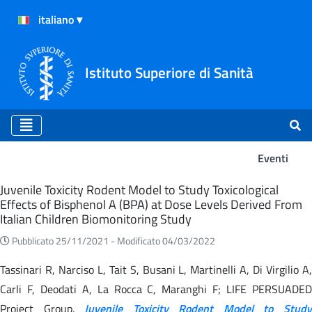
Istituto Superiore di Sanità
Eventi
Eventi
Juvenile Toxicity Rodent Model to Study Toxicological
Effects of Bisphenol A (BPA) at Dose Levels Derived From
Italian Children Biomonitoring Study
Pubblicato 25/11/2021 -
Modificato 04/03/2022
Tassinari R, Narciso L, Tait S, Busani L, Martinelli A, Di Virgilio A,
Carli F, Deodati A, La Rocca C, Maranghi F; LIFE PERSUADED
Project Group.
Juvenile Toxicity Rodent Model to Stud