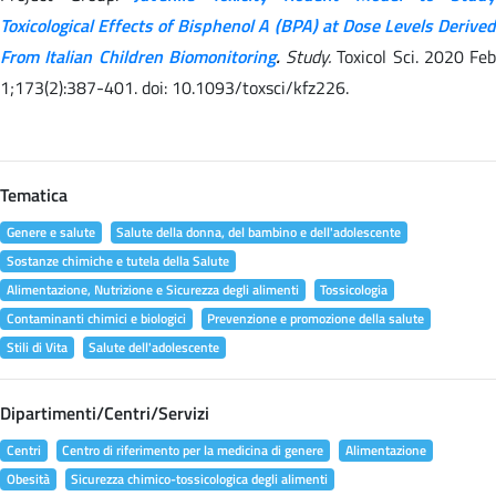
Toxicological Effects of Bisphenol A (BPA) at Dose Levels Derived
From Italian Children Biomonitoring
.
Study.
Toxicol Sci. 2020 Feb
1;173(2):387-401. doi: 10.1093/toxsci/kfz226.
Tematica
Genere e salute
Salute della donna, del bambino e dell'adolescente
Sostanze chimiche e tutela della Salute
Alimentazione, Nutrizione e Sicurezza degli alimenti
Tossicologia
Contaminanti chimici e biologici
Prevenzione e promozione della salute
Stili di Vita
Salute dell'adolescente
Dipartimenti/Centri/Servizi
Centri
Centro di riferimento per la medicina di genere
Alimentazione
Obesità
Sicurezza chimico-tossicologica degli alimenti