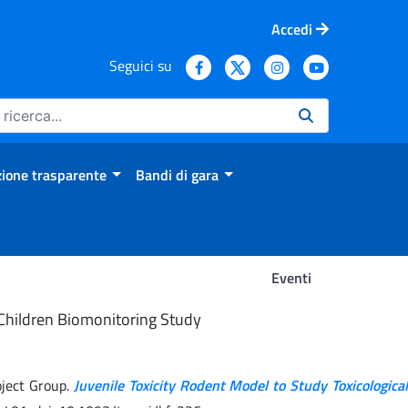
Accedi
Seguici su
ione trasparente
Bandi di gara
Eventi
n Children Biomonitoring Study
oject Group.
Juvenile Toxicity Rodent Model to Study Toxicological