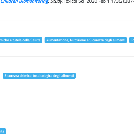
 Children Biomonitoring
.
Study.
Toxicol Sci. 2020 Feb 1;173(2):387
miche e tutela della Salute
Alimentazione, Nutrizione e Sicurezza degli alimenti
T
Sicurezza chimico-tossicologica degli alimenti
ità