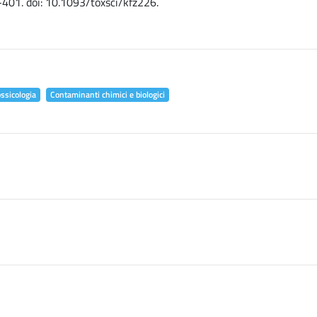
-401. doi: 10.1093/toxsci/kfz226.
ossicologia
Contaminanti chimici e biologici