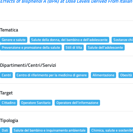
Effects of Bisphenol A (BPA) at Dose Levels Derived From Italian
Tematica
Genere e salute
Salute della donna, del bambino e dell'adolescente
Sostanze chi
Prevenzione e promozione della salute
Stili di Vita
Salute dell'adolescente
Dipartimenti/Centri/Servizi
Centri
Centro di riferimento per la medicina di genere
Alimentazione
Obesità
Target
Cittadino
Operatore Sanitario
Operatore dell'informazione
Tipologia
Dati
Salute del bambino e inquinamento ambientale
Chimica, salute e sostenibil