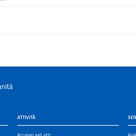
anità
ATTIVITÀ
SER
Accesso agli atti
Aul