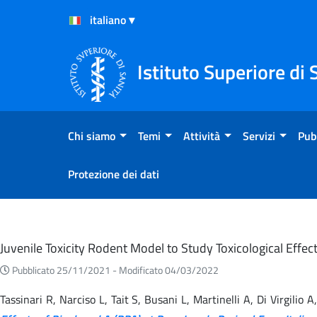
Salta al Contenuto
Salta al Footer
Istituto Superiore di 
Chi siamo
Temi
Attività
Servizi
Pub
Protezione dei dati
Eventi
Juvenile Toxicity Rodent Model to Study Toxicological Effe
Pubblicato 25/11/2021 -
Modificato 04/03/2022
Tassinari R, Narciso L, Tait S, Busani L, Martinelli A, Di Virgili