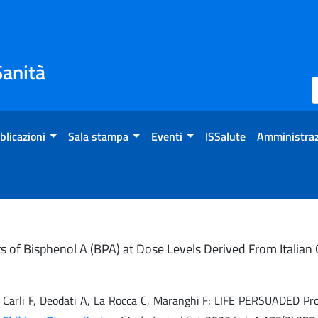
Sanità
blicazioni
Sala stampa
Eventi
ISSalute
Amministraz
cts of Bisphenol A (BPA) at Dose Levels Derived From Italia
o A, Carli F, Deodati A, La Rocca C, Maranghi F; LIFE PERSUADED Pr