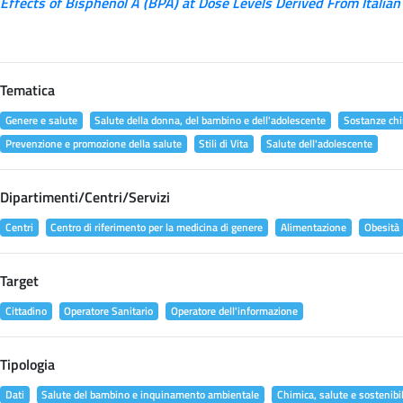
Effects of Bisphenol A (BPA) at Dose Levels Derived From Italian
Tematica
Genere e salute
Salute della donna, del bambino e dell'adolescente
Sostanze chi
Prevenzione e promozione della salute
Stili di Vita
Salute dell'adolescente
Dipartimenti/Centri/Servizi
Centri
Centro di riferimento per la medicina di genere
Alimentazione
Obesità
Target
Cittadino
Operatore Sanitario
Operatore dell'informazione
Tipologia
Dati
Salute del bambino e inquinamento ambientale
Chimica, salute e sostenibil