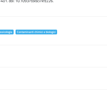
-401. doi: 10.1093/toxsci/kfz226.
ossicologia
Contaminanti chimici e biologici