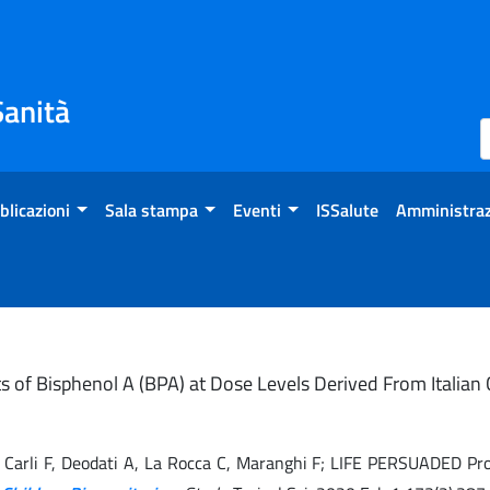
Sanità
blicazioni
Sala stampa
Eventi
ISSalute
Amministraz
cts of Bisphenol A (BPA) at Dose Levels Derived From Italia
o A, Carli F, Deodati A, La Rocca C, Maranghi F; LIFE PERSUADED Pr