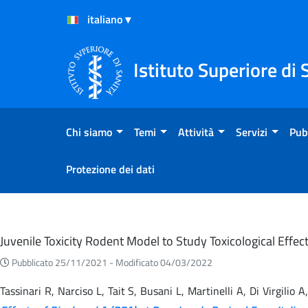
Salta al Contenuto
Salta al Footer
Istituto Superiore di 
Chi siamo
Temi
Attività
Servizi
Pub
Protezione dei dati
Eventi
Juvenile Toxicity Rodent Model to Study Toxicological Effe
Pubblicato 25/11/2021 -
Modificato 04/03/2022
Tassinari R, Narciso L, Tait S, Busani L, Martinelli A, Di Virgili