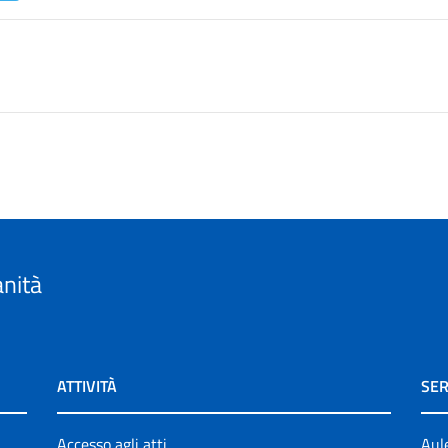
anità
ATTIVITÀ
SER
Accesso agli atti
Aul