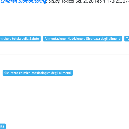
 Children Biomonitoring
.
Study.
Toxicol Sci. 2020 Feb 1;173(2):387
miche e tutela della Salute
Alimentazione, Nutrizione e Sicurezza degli alimenti
T
Sicurezza chimico-tossicologica degli alimenti
ità