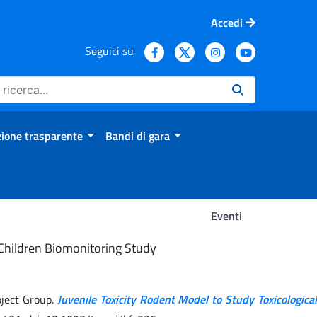
Accedi
Seguici su
ione trasparente
Bandi di gara
Eventi
n Children Biomonitoring Study
oject Group.
Juvenile Toxicity Rodent Model to Study Toxicological